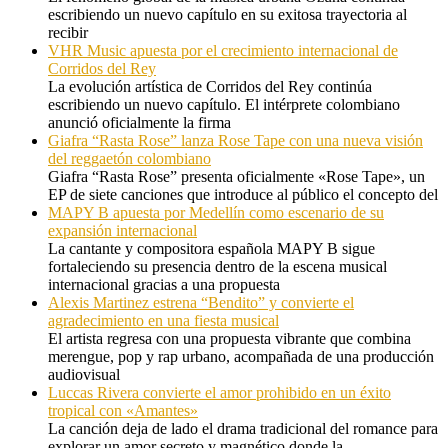
escribiendo un nuevo capítulo en su exitosa trayectoria al
recibir
VHR Music apuesta por el crecimiento internacional de
Corridos del Rey
La evolución artística de Corridos del Rey continúa
escribiendo un nuevo capítulo. El intérprete colombiano
anunció oficialmente la firma
Giafra “Rasta Rose” lanza Rose Tape con una nueva visión
del reggaetón colombiano
Giafra “Rasta Rose” presenta oficialmente «Rose Tape», un
EP de siete canciones que introduce al público el concepto del
MAPY B apuesta por Medellín como escenario de su
expansión internacional
La cantante y compositora española MAPY B sigue
fortaleciendo su presencia dentro de la escena musical
internacional gracias a una propuesta
Alexis Martinez estrena “Bendito” y convierte el
agradecimiento en una fiesta musical
El artista regresa con una propuesta vibrante que combina
merengue, pop y rap urbano, acompañada de una producción
audiovisual
Luccas Rivera convierte el amor prohibido en un éxito
tropical con «Amantes»
La canción deja de lado el drama tradicional del romance para
explorar un amor secreto y magnético donde la