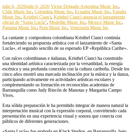
julio 6, 2026
julio 6, 2026
Victor Delgado
Argentina Music Inc
,
Chile Music Inc
,
Colombia Music Inc
,
Ecuador Music Inc
,
España
Music Inc
,
Kristhel Cianci
,
Kristhel Cianci anuncia el lanzamiento
oficial de "Santa Lucía"
,
Medellin Music Inc
,
Mexico Music Inc
,
Panama Music Inc
,
Peru Music Inc
,
Venezuela Music Inc
La cantante y compositora colombiana Kristhel Cianci continúa
fortaleciendo su propuesta artística con el lanzamiento de «Santa
Lucía», el segundo sencillo de su esperado EP «República Caribe».
Con raíces colombianas e italianas, Kristhel Cianci ha construido
una identidad artística caracterizada por la versatilidad, la energía
escénica y una profunda conexión con la cultura caribeña. Desde los
cinco años mostró una marcada inclinación por la música y la danza,
participando activamente en actividades artísticas escolares y
complementando su formación en reconocidas academias de
Barranquilla como Judy Rincón de Manotas y Margarita Campo
Vives.
Esta sólida preparación le ha permitido integrar de manera natural la
interpretación musical con la expresión corporal, convirtiendo cada
presentación en una experiencia visual y sonora que conecta con
públicos de diferentes generaciones.
«Santa Lucía» fue grabada en Klack Studios, en Barranquilla, bajo