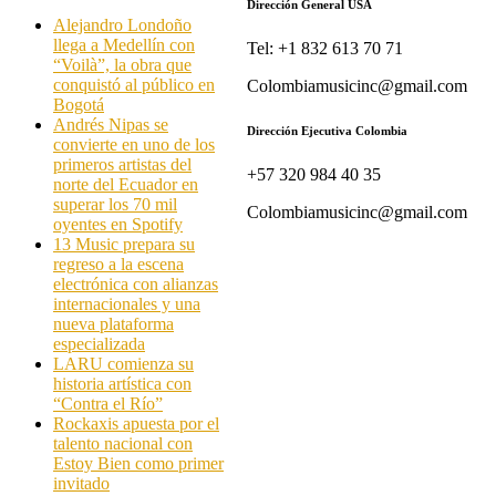
Dirección General USA
Alejandro Londoño
llega a Medellín con
Tel: +1 832 613 70 71
“Voilà”, la obra que
conquistó al público en
Colombiamusicinc@gmail.com
Bogotá
Andrés Nipas se
Dirección Ejecutiva Colombia
convierte en uno de los
primeros artistas del
+57 320 984 40 35
norte del Ecuador en
superar los 70 mil
Colombiamusicinc@gmail.com
oyentes en Spotify
13 Music prepara su
regreso a la escena
electrónica con alianzas
internacionales y una
nueva plataforma
especializada
LARU comienza su
historia artística con
“Contra el Río”
Rockaxis apuesta por el
talento nacional con
Estoy Bien como primer
invitado