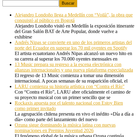
Buscar
Alejandro Londoño llega a Medellín con “Voilà”, la obra que
conquistó al público en Bogotá
Alejandro Londoño visitó en Medellín la exposición itinerante
del Gran Salón BAT de Arte Popular, donde vuelve a
exhibirse
Andrés Nipas se convierte en uno de los primeros artistas del
norte del Ecuador en superar los 70 mil oyentes en Spotify
El artista ecuatoriano Andrés Nipas alcanzó un nuevo hito en
su carrera al superar los 70.000 oyentes mensuales en
13 Music prepara su regreso a la escena electrónica con
alianzas internacionales y una nueva plataforma especializada
El regreso de 13 Music comienza a tomar una dimensión
internacional. A pocas semanas de su reaparición oficial, el
LARU comienza su historia artística con “Contra el Río”
Con “Contra el Río”, LARU abre oficialmente el camino de
su proyecto musical con un primer sencillo que se
Rockaxis apuesta por el talento nacional con Estoy Bien
como primer invitado
La agrupación chilena presenta en vivo el inédito «Día a día a
día» como parte del lanzamiento del nuevo
Ozuna sigue dominando la música latina con nuevas
nominaciones en Premios Juventud 2026
El fenómeno global de la música urbana Ozuna continúa