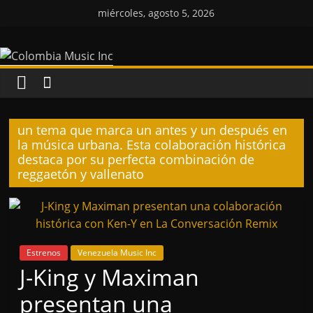
Saltar
miércoles, agosto 5, 2026
al
Colombia
contenido
Music
Inc
un tema que marca un antes y un después en
la música urbana. Esta colaboración histórica
Colombia
destaca por su perfecta combinación de
Music
reggaetón y vallenato
Inc
Estrenos
Venezuela Music Inc
J-King y Maximan
presentan una