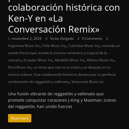
colaboración histórica con
Ken-Y en «La
Conversación Remix»
noviembre 2, 2024
Victor Delgado
0 Comments
,
,
,
Argentina Music Inc
Chile Music Inc
Colombia Music Inc
creando un
sonido fresco que resalta la esencia romántica y tropical de la
,
,
,
,
canción.
Ecuador Music Inc
Medellín Music Inc
México Music Inc
,
Perú Music Inc
un tema que marca un antes y un después en la
música urbana. Esta colaboración histórica destaca por su perfecta
,
combinación de reggaetón y vallenato
Venezuela Music Inc
Una fusión vibrante de reggaetón y vallenato que
promete conquistar corazones J-King y Maximan, íconos
del reggaetón, han unido fuerzas
Read more