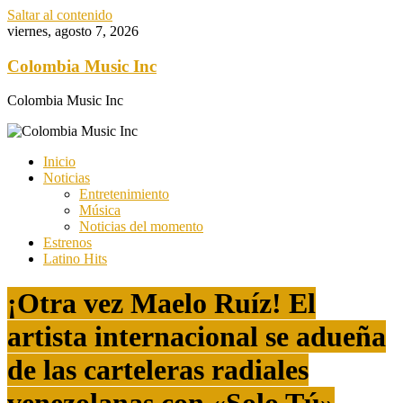
Saltar al contenido
viernes, agosto 7, 2026
Colombia Music Inc
Colombia Music Inc
Inicio
Noticias
Entretenimiento
Música
Noticias del momento
Estrenos
Latino Hits
¡Otra vez Maelo Ruíz! El
artista internacional se adueña
de las carteleras radiales
venezolanas con «Solo Tú»