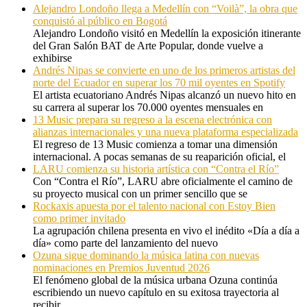
Alejandro Londoño llega a Medellín con “Voilà”, la obra que
conquistó al público en Bogotá
Alejandro Londoño visitó en Medellín la exposición itinerante
del Gran Salón BAT de Arte Popular, donde vuelve a
exhibirse
Andrés Nipas se convierte en uno de los primeros artistas del
norte del Ecuador en superar los 70 mil oyentes en Spotify
El artista ecuatoriano Andrés Nipas alcanzó un nuevo hito en
su carrera al superar los 70.000 oyentes mensuales en
13 Music prepara su regreso a la escena electrónica con
alianzas internacionales y una nueva plataforma especializada
El regreso de 13 Music comienza a tomar una dimensión
internacional. A pocas semanas de su reaparición oficial, el
LARU comienza su historia artística con “Contra el Río”
Con “Contra el Río”, LARU abre oficialmente el camino de
su proyecto musical con un primer sencillo que se
Rockaxis apuesta por el talento nacional con Estoy Bien
como primer invitado
La agrupación chilena presenta en vivo el inédito «Día a día a
día» como parte del lanzamiento del nuevo
Ozuna sigue dominando la música latina con nuevas
nominaciones en Premios Juventud 2026
El fenómeno global de la música urbana Ozuna continúa
escribiendo un nuevo capítulo en su exitosa trayectoria al
recibir