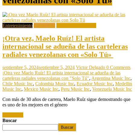
Entretenimiento
Latino Hits
Venezuela Music Inc
¡Otra vez, Maelo Ruíz! El artista
internacional se adueña de las carteleras
radiales venezolanas con «Solo Tú»
septiembre 5, 2024
septiembre 5, 2024
Victor Delgado
0 Comments
¡Otra vez Maelo Ruíz! El artista internacional se adueña de las
carteleras radiales venezolanas con "Solo Tú"
,
Argentina Music Inc
,
Chile Music Inc
,
Colombia Music Inc
,
Ecuador Music Inc
,
Medellin
Music Inc
,
Mexico Music Inc
,
Peru Music Inc
,
Venezuela Music Inc
Con más de 30 años de carrera, Maelo Ruíz sigue demostrando que
es uno de los mejores en el género
Read more
Buscar
Buscar