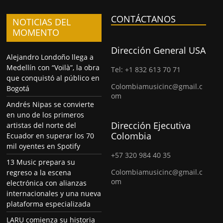
CONTÁCTANOS
NOTICIAS DEL
MOMENTO
Dirección General USA
Alejandro Londoño llega a
Medellín con “Voilà”, la obra
Tel: +1 832 613 70 71
que conquistó al público en
Colombiamusicinc@gmail.c
Bogotá
om
Andrés Nipas se convierte
en uno de los primeros
Dirección Ejecutiva
artistas del norte del
Colombia
Ecuador en superar los 70
mil oyentes en Spotify
+57 320 984 40 35
13 Music prepara su
Colombiamusicinc@gmail.c
regreso a la escena
om
electrónica con alianzas
internacionales y una nueva
plataforma especializada
LARU comienza su historia