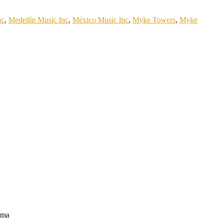
nc
,
Medellín Music Inc
,
México Music Inc
,
Myke Towers
,
Myke
irma