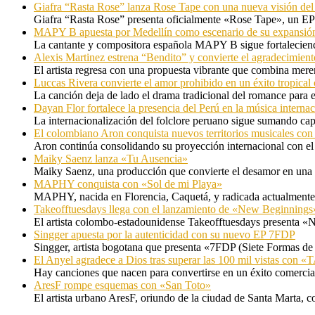
Giafra “Rasta Rose” lanza Rose Tape con una nueva visión de
Giafra “Rasta Rose” presenta oficialmente «Rose Tape», un EP d
MAPY B apuesta por Medellín como escenario de su expansión
La cantante y compositora española MAPY B sigue fortaleciendo
Alexis Martinez estrena “Bendito” y convierte el agradecimient
El artista regresa con una propuesta vibrante que combina me
Luccas Rivera convierte el amor prohibido en un éxito tropica
La canción deja de lado el drama tradicional del romance para 
Dayan Flor fortalece la presencia del Perú en la música internac
La internacionalización del folclore peruano sigue sumando capí
El colombiano Aron conquista nuevos territorios musicales co
Aron continúa consolidando su proyección internacional con el
Maiky Saenz lanza «Tu Ausencia»
Maiky Saenz, una producción que convierte el desamor en una hi
MAPHY conquista con «Sol de mi Playa»
MAPHY, nacida en Florencia, Caquetá, y radicada actualmente e
Takeofftuesdays llega con el lanzamiento de «New Beginnings
El artista colombo-estadounidense Takeofftuesdays presenta «N
Singger apuesta por la autenticidad con su nuevo EP 7FDP
Singger, artista bogotana que presenta «7FDP (Siete Formas de
El Anyel agradece a Dios tras superar las 100 mil vistas con
Hay canciones que nacen para convertirse en un éxito comercia
AresF rompe esquemas con «San Toto»
El artista urbano AresF, oriundo de la ciudad de Santa Marta, c