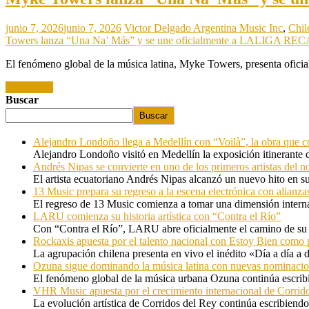
junio 7, 2026
junio 7, 2026
Victor Delgado
Argentina Music Inc
,
Chil
Towers lanza “Una Na’ Más” y se une oficialmente a LALIGA RE
El fenómeno global de la música latina, Myke Towers, presenta ofici
Read more
Buscar
Buscar
Alejandro Londoño llega a Medellín con “Voilà”, la obra que c
Alejandro Londoño visitó en Medellín la exposición itinerante
Andrés Nipas se convierte en uno de los primeros artistas del n
El artista ecuatoriano Andrés Nipas alcanzó un nuevo hito en s
13 Music prepara su regreso a la escena electrónica con alianza
El regreso de 13 Music comienza a tomar una dimensión internac
LARU comienza su historia artística con “Contra el Río”
Con “Contra el Río”, LARU abre oficialmente el camino de su 
Rockaxis apuesta por el talento nacional con Estoy Bien como 
La agrupación chilena presenta en vivo el inédito «Día a día a
Ozuna sigue dominando la música latina con nuevas nominaci
El fenómeno global de la música urbana Ozuna continúa escribie
VHR Music apuesta por el crecimiento internacional de Corrid
La evolución artística de Corridos del Rey continúa escribiendo