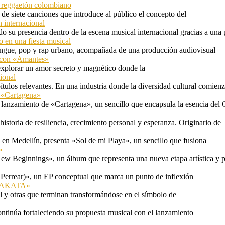
l reggaetón colombiano
e siete canciones que introduce al público el concepto del
 internacional
 su presencia dentro de la escena musical internacional gracias a una 
o en una fiesta musical
rengue, pop y rap urbano, acompañada de una producción audiovisual
l con «Amantes»
explorar un amor secreto y magnético donde la
ional
tulos relevantes. En una industria donde la diversidad cultural comien
n «Cartagena»
 lanzamiento de «Cartagena», un sencillo que encapsula la esencia del 
storia de resiliencia, crecimiento personal y esperanza. Originario de
n Medellín, presenta «Sol de mi Playa», un sencillo que fusiona
»
ew Beginnings», un álbum que representa una nueva etapa artística y p
 Perrear)», un EP conceptual que marca un punto de inflexión
 «TAKATA»
l y otras que terminan transformándose en el símbolo de
ontinúa fortaleciendo su propuesta musical con el lanzamiento