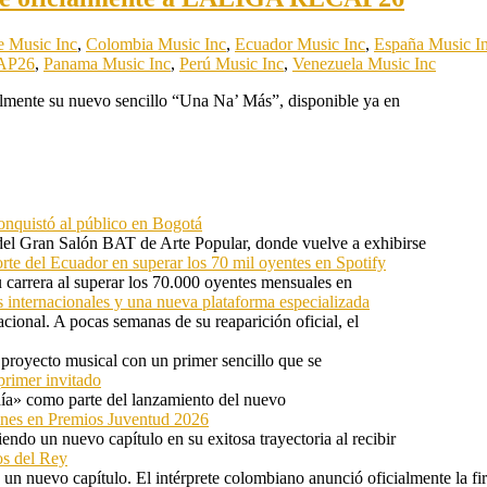
e Music Inc
,
Colombia Music Inc
,
Ecuador Music Inc
,
España Music I
CAP26
,
Panama Music Inc
,
Perú Music Inc
,
Venezuela Music Inc
almente su nuevo sencillo “Una Na’ Más”, disponible ya en
onquistó al público en Bogotá
 del Gran Salón BAT de Arte Popular, donde vuelve a exhibirse
orte del Ecuador en superar los 70 mil oyentes en Spotify
u carrera al superar los 70.000 oyentes mensuales en
s internacionales y una nueva plataforma especializada
ional. A pocas semanas de su reaparición oficial, el
proyecto musical con un primer sencillo que se
primer invitado
 día» como parte del lanzamiento del nuevo
ones en Premios Juventud 2026
ndo un nuevo capítulo en su exitosa trayectoria al recibir
os del Rey
 un nuevo capítulo. El intérprete colombiano anunció oficialmente la f