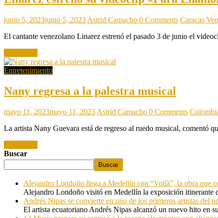
junio 5, 2023
junio 5, 2023
Astrid Camacho
0 Comments
Caracas Ven
El cantante venezolano Linarez estrenó el pasado 3 de junio el videoc
Read more
Entretenimiento
Nany regresa a la palestra musical
mayo 11, 2023
mayo 11, 2023
Astrid Camacho
0 Comments
Colombia
La artista Nany Guevara está de regreso al ruedo musical, comentó q
Read more
Buscar
Buscar
Alejandro Londoño llega a Medellín con “Voilà”, la obra que c
Alejandro Londoño visitó en Medellín la exposición itinerante
Andrés Nipas se convierte en uno de los primeros artistas del n
El artista ecuatoriano Andrés Nipas alcanzó un nuevo hito en s