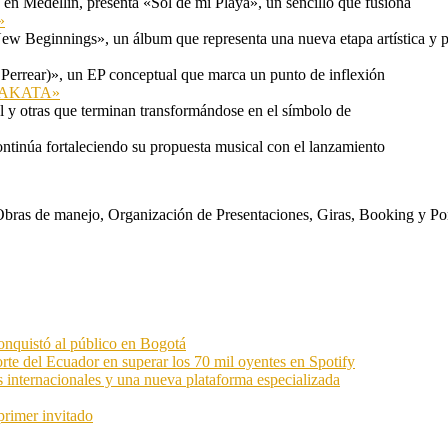
n Medellín, presenta «Sol de mi Playa», un sencillo que fusiona
»
ew Beginnings», un álbum que representa una nueva etapa artística y p
 Perrear)», un EP conceptual que marca un punto de inflexión
 «TAKATA»
l y otras que terminan transformándose en el símbolo de
ontinúa fortaleciendo su propuesta musical con el lanzamiento
s. Obras de manejo, Organización de Presentaciones, Giras, Booking y P
onquistó al público en Bogotá
orte del Ecuador en superar los 70 mil oyentes en Spotify
s internacionales y una nueva plataforma especializada
primer invitado