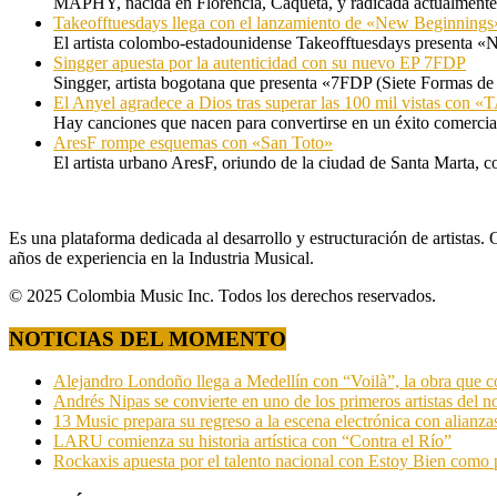
MAPHY, nacida en Florencia, Caquetá, y radicada actualmente e
Takeofftuesdays llega con el lanzamiento de «New Beginnings
El artista colombo-estadounidense Takeofftuesdays presenta «N
Singger apuesta por la autenticidad con su nuevo EP 7FDP
Singger, artista bogotana que presenta «7FDP (Siete Formas de
El Anyel agradece a Dios tras superar las 100 mil vistas con
Hay canciones que nacen para convertirse en un éxito comercia
AresF rompe esquemas con «San Toto»
El artista urbano AresF, oriundo de la ciudad de Santa Marta, c
Es una plataforma dedicada al desarrollo y estructuración de artista
años de experiencia en la Industria Musical.
© 2025 Colombia Music Inc. Todos los derechos reservados.
NOTICIAS DEL MOMENTO
Alejandro Londoño llega a Medellín con “Voilà”, la obra que c
Andrés Nipas se convierte en uno de los primeros artistas del n
13 Music prepara su regreso a la escena electrónica con alianza
LARU comienza su historia artística con “Contra el Río”
Rockaxis apuesta por el talento nacional con Estoy Bien como 