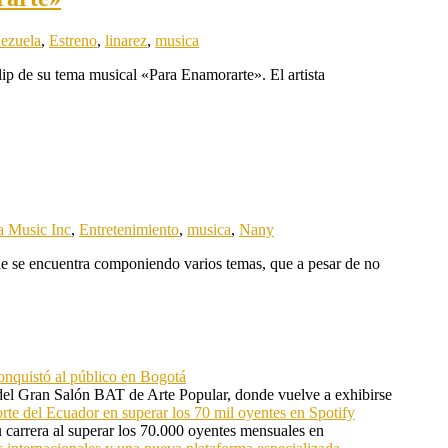
ezuela
,
Estreno
,
linarez
,
musica
lip de su tema musical «Para Enamorarte». El artista
 Music Inc
,
Entretenimiento
,
musica
,
Nany
ue se encuentra componiendo varios temas, que a pesar de no
onquistó al público en Bogotá
 del Gran Salón BAT de Arte Popular, donde vuelve a exhibirse
orte del Ecuador en superar los 70 mil oyentes en Spotify
u carrera al superar los 70.000 oyentes mensuales en