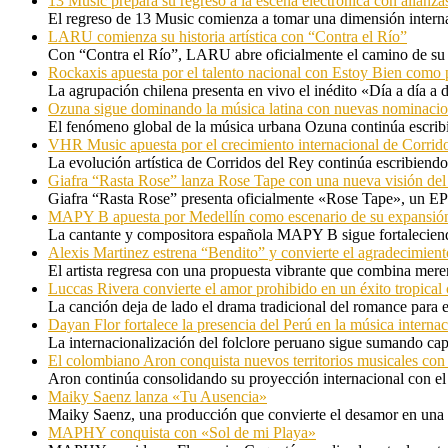
13 Music prepara su regreso a la escena electrónica con alianza
El regreso de 13 Music comienza a tomar una dimensión internac
LARU comienza su historia artística con “Contra el Río”
Con “Contra el Río”, LARU abre oficialmente el camino de su 
Rockaxis apuesta por el talento nacional con Estoy Bien como 
La agrupación chilena presenta en vivo el inédito «Día a día a
Ozuna sigue dominando la música latina con nuevas nominaci
El fenómeno global de la música urbana Ozuna continúa escribie
VHR Music apuesta por el crecimiento internacional de Corrid
La evolución artística de Corridos del Rey continúa escribiendo
Giafra “Rasta Rose” lanza Rose Tape con una nueva visión de
Giafra “Rasta Rose” presenta oficialmente «Rose Tape», un EP d
MAPY B apuesta por Medellín como escenario de su expansión
La cantante y compositora española MAPY B sigue fortaleciendo
Alexis Martinez estrena “Bendito” y convierte el agradecimient
El artista regresa con una propuesta vibrante que combina me
Luccas Rivera convierte el amor prohibido en un éxito tropica
La canción deja de lado el drama tradicional del romance para 
Dayan Flor fortalece la presencia del Perú en la música internac
La internacionalización del folclore peruano sigue sumando capí
El colombiano Aron conquista nuevos territorios musicales co
Aron continúa consolidando su proyección internacional con el
Maiky Saenz lanza «Tu Ausencia»
Maiky Saenz, una producción que convierte el desamor en una hi
MAPHY conquista con «Sol de mi Playa»