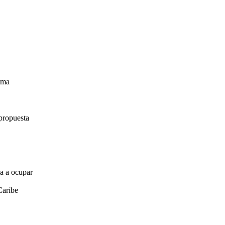
irma
propuesta
za a ocupar
Caribe