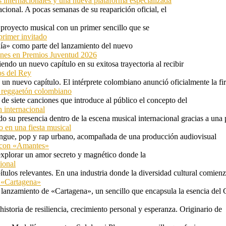
s internacionales y una nueva plataforma especializada
ional. A pocas semanas de su reaparición oficial, el
proyecto musical con un primer sencillo que se
primer invitado
 día» como parte del lanzamiento del nuevo
ones en Premios Juventud 2026
ndo un nuevo capítulo en su exitosa trayectoria al recibir
os del Rey
 un nuevo capítulo. El intérprete colombiano anunció oficialmente la f
l reggaetón colombiano
e siete canciones que introduce al público el concepto del
 internacional
 su presencia dentro de la escena musical internacional gracias a una 
o en una fiesta musical
rengue, pop y rap urbano, acompañada de una producción audiovisual
l con «Amantes»
explorar un amor secreto y magnético donde la
ional
tulos relevantes. En una industria donde la diversidad cultural comien
n «Cartagena»
 lanzamiento de «Cartagena», un sencillo que encapsula la esencia del 
storia de resiliencia, crecimiento personal y esperanza. Originario de