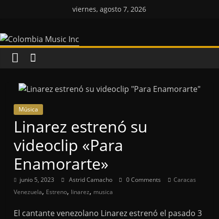
Saltar
viernes, agosto 7, 2026
al
Colombia
contenido
Music
Inc
Colombia
Música
Music
Linarez estrenó su
Inc
videoclip «Para
Enamorarte»
junio 5, 2023
Astrid Camacho
0 Comments
Caracas
,
,
,
Venezuela
Estreno
linarez
musica
El cantante venezolano Linarez estrenó el pasado 3