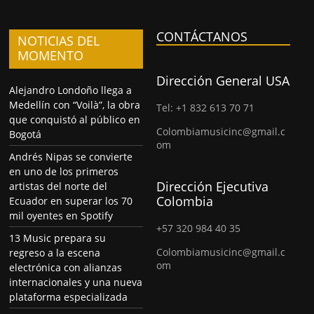
CONTÁCTANOS
NOTICIAS DEL
MOMENTO
Dirección General USA
Alejandro Londoño llega a
Medellín con “Voilà”, la obra
Tel: +1 832 613 70 71
que conquistó al público en
Colombiamusicinc@gmail.c
Bogotá
om
Andrés Nipas se convierte
en uno de los primeros
Dirección Ejecutiva
artistas del norte del
Colombia
Ecuador en superar los 70
mil oyentes en Spotify
+57 320 984 40 35
13 Music prepara su
Colombiamusicinc@gmail.c
regreso a la escena
om
electrónica con alianzas
internacionales y una nueva
plataforma especializada