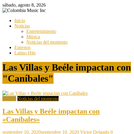
Saltar
sábado, agosto 8, 2026
al
contenido
Colombia
Inicio
Music
Noticias
Inc
Entretenimiento
Música
Colombia
Noticias del momento
Music
Estrenos
Inc
Latino Hits
Las Villas y Beéle impactan con
"Caníbales"
Música
Noticias del momento
Las Villas y Beéle impactan con
«Caníbales»
septiembre 10, 2020
septiembre 10, 2020
Victor Delgado
0