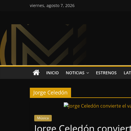
Saltar
viernes, agosto 7, 2026
al
contenido
Colombia
Music
Inc
Colombia
INICIO
NOTICIAS
ESTRENOS
LAT
Music
Inc
Jorge Celedón
Música
Jorge Celedón conviert