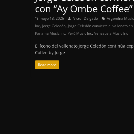
con “Ay Ombe Coffee”
mayo 13, 2026
Victor Delgado
Argentina Music
,
,
Inc
Jorge Celedón
Jorge Celedón convierte el vallenato e
,
,
Panama Music Inc
Perú Music Inc
Venezuela Music Inc
El ícono del vallenato Jorge Celedón continúa ex
Coffee by Jorge
Read more