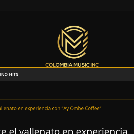
INO HITS
e el vallenato en experiencia