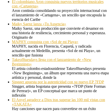
El colombiano Aron conquista nuevos territorios musicales
con «Cartagena»
Aron continúa consolidando su proyección internacional con
el lanzamiento de «Cartagena», un sencillo que encapsula la
esencia del Caribe
Maiky Saenz lanza «Tu Ausencia»
Maiky Saenz, una producción que convierte el desamor en
una historia de resiliencia, crecimiento personal y esperanza.
Originario de
MAPHY conquista con «Sol de mi Playa»
MAPHY, nacida en Florencia, Caquetá, y radicada
actualmente en Medellín, presenta «Sol de mi Playa», un
sencillo que fusiona
Takeofftuesdays llega con el lanzamiento de «New
Beginnings»
El artista colombo-estadounidense Takeofftuesdays presenta
«New Beginnings», un álbum que representa una nueva etapa
artística y personal, donde la
Singger apuesta por la autenticidad con su nuevo EP 7FDP
Singger, artista bogotana que presenta «7FDP (Siete Formas
de Perrear)», un EP conceptual que marca un punto de
inflexión
El Anyel agradece a Dios tras superar las 100 mil vistas con
«TAKATA»
Hay canciones que nacen para convertirse en un éxito