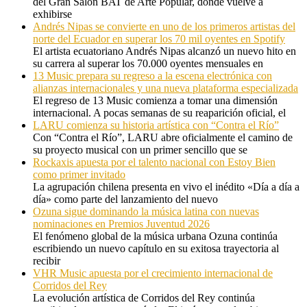
del Gran Salón BAT de Arte Popular, donde vuelve a
exhibirse
Andrés Nipas se convierte en uno de los primeros artistas del
norte del Ecuador en superar los 70 mil oyentes en Spotify
El artista ecuatoriano Andrés Nipas alcanzó un nuevo hito en
su carrera al superar los 70.000 oyentes mensuales en
13 Music prepara su regreso a la escena electrónica con
alianzas internacionales y una nueva plataforma especializada
El regreso de 13 Music comienza a tomar una dimensión
internacional. A pocas semanas de su reaparición oficial, el
LARU comienza su historia artística con “Contra el Río”
Con “Contra el Río”, LARU abre oficialmente el camino de
su proyecto musical con un primer sencillo que se
Rockaxis apuesta por el talento nacional con Estoy Bien
como primer invitado
La agrupación chilena presenta en vivo el inédito «Día a día a
día» como parte del lanzamiento del nuevo
Ozuna sigue dominando la música latina con nuevas
nominaciones en Premios Juventud 2026
El fenómeno global de la música urbana Ozuna continúa
escribiendo un nuevo capítulo en su exitosa trayectoria al
recibir
VHR Music apuesta por el crecimiento internacional de
Corridos del Rey
La evolución artística de Corridos del Rey continúa