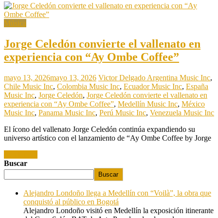
Música
Jorge Celedón convierte el vallenato en
experiencia con “Ay Ombe Coffee”
mayo 13, 2026
mayo 13, 2026
Victor Delgado
Argentina Music Inc
,
Chile Music Inc
,
Colombia Music Inc
,
Ecuador Music Inc
,
España
Music Inc
,
Jorge Celedón
,
Jorge Celedón convierte el vallenato en
experiencia con “Ay Ombe Coffee”
,
Medellín Music Inc
,
México
Music Inc
,
Panama Music Inc
,
Perú Music Inc
,
Venezuela Music Inc
El ícono del vallenato Jorge Celedón continúa expandiendo su
universo artístico con el lanzamiento de “Ay Ombe Coffee by Jorge
Read more
Buscar
Buscar
Alejandro Londoño llega a Medellín con “Voilà”, la obra que
conquistó al público en Bogotá
Alejandro Londoño visitó en Medellín la exposición itinerante