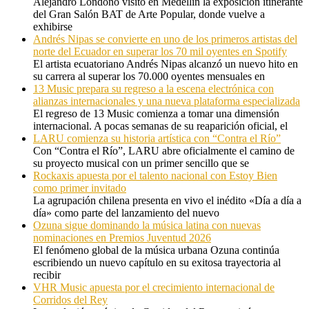
Alejandro Londoño visitó en Medellín la exposición itinerante
del Gran Salón BAT de Arte Popular, donde vuelve a
exhibirse
Andrés Nipas se convierte en uno de los primeros artistas del
norte del Ecuador en superar los 70 mil oyentes en Spotify
El artista ecuatoriano Andrés Nipas alcanzó un nuevo hito en
su carrera al superar los 70.000 oyentes mensuales en
13 Music prepara su regreso a la escena electrónica con
alianzas internacionales y una nueva plataforma especializada
El regreso de 13 Music comienza a tomar una dimensión
internacional. A pocas semanas de su reaparición oficial, el
LARU comienza su historia artística con “Contra el Río”
Con “Contra el Río”, LARU abre oficialmente el camino de
su proyecto musical con un primer sencillo que se
Rockaxis apuesta por el talento nacional con Estoy Bien
como primer invitado
La agrupación chilena presenta en vivo el inédito «Día a día a
día» como parte del lanzamiento del nuevo
Ozuna sigue dominando la música latina con nuevas
nominaciones en Premios Juventud 2026
El fenómeno global de la música urbana Ozuna continúa
escribiendo un nuevo capítulo en su exitosa trayectoria al
recibir
VHR Music apuesta por el crecimiento internacional de
Corridos del Rey