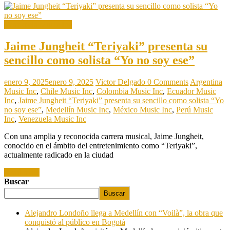
Venezuela Music Inc
Jaime Jungheit “Teriyaki” presenta su
sencillo como solista “Yo no soy ese”
enero 9, 2025
enero 9, 2025
Victor Delgado
0 Comments
Argentina
Music Inc
,
Chile Music Inc
,
Colombia Music Inc
,
Ecuador Music
Inc
,
Jaime Jungheit “Teriyaki” presenta su sencillo como solista “Yo
no soy ese”
,
Medellín Music Inc
,
México Music Inc
,
Perú Music
Inc
,
Venezuela Music Inc
Con una amplia y reconocida carrera musical, Jaime Jungheit,
conocido en el ámbito del entretenimiento como “Teriyaki”,
actualmente radicado en la ciudad
Read more
Buscar
Buscar
Alejandro Londoño llega a Medellín con “Voilà”, la obra que
conquistó al público en Bogotá