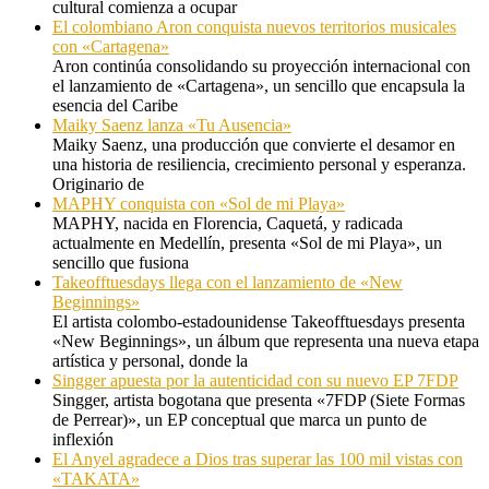
cultural comienza a ocupar
El colombiano Aron conquista nuevos territorios musicales
con «Cartagena»
Aron continúa consolidando su proyección internacional con
el lanzamiento de «Cartagena», un sencillo que encapsula la
esencia del Caribe
Maiky Saenz lanza «Tu Ausencia»
Maiky Saenz, una producción que convierte el desamor en
una historia de resiliencia, crecimiento personal y esperanza.
Originario de
MAPHY conquista con «Sol de mi Playa»
MAPHY, nacida en Florencia, Caquetá, y radicada
actualmente en Medellín, presenta «Sol de mi Playa», un
sencillo que fusiona
Takeofftuesdays llega con el lanzamiento de «New
Beginnings»
El artista colombo-estadounidense Takeofftuesdays presenta
«New Beginnings», un álbum que representa una nueva etapa
artística y personal, donde la
Singger apuesta por la autenticidad con su nuevo EP 7FDP
Singger, artista bogotana que presenta «7FDP (Siete Formas
de Perrear)», un EP conceptual que marca un punto de
inflexión
El Anyel agradece a Dios tras superar las 100 mil vistas con
«TAKATA»