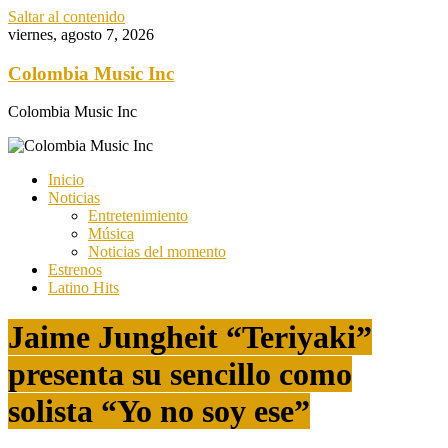
Saltar al contenido
viernes, agosto 7, 2026
Colombia Music Inc
Colombia Music Inc
Inicio
Noticias
Entretenimiento
Música
Noticias del momento
Estrenos
Latino Hits
Jaime Jungheit “Teriyaki”
presenta su sencillo como
solista “Yo no soy ese”