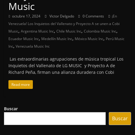
Music
octubre 17, 2024
Victor Delgado
0 Comments
¡En
Venezuela! Los Inquietos del Vallenato y Proyecto A se unen a Cobi
,
,
,
,
Music
Argentina Music Inc
Chile Music Inc
Colombia Music Inc
,
,
,
Ecuador Music Inc
Medellín Music Inc
México Music Inc
Perú Music
,
Inc
Venezuela Music Inc
Las extraordinarias agrupaciones de música tropical Los
Inquietos del Vallenato de LG MUSIC y Proyecto A de
Richard Peña, firman una alianza duradera con Cobi
Read more
Buscar
Buscar