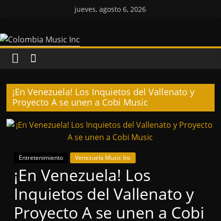
Saltar
jueves, agosto 6, 2026
al
Colombia
contenido
Music
Inc
¡En Venezuela! Los Inquietos del Vallenato y
Proyecto A se unen a Cobi Music
Colombia
Music
Inc
Entretenimiento
Venezuela Music Inc
¡En Venezuela! Los
Inquietos del Vallenato y
Proyecto A se unen a Cobi