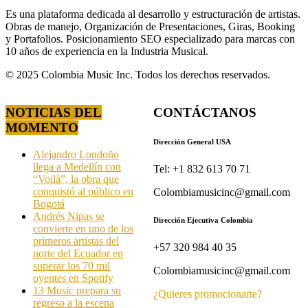
Es una plataforma dedicada al desarrollo y estructuración de artistas.
Obras de manejo, Organización de Presentaciones, Giras, Booking
y Portafolios. Posicionamiento SEO especializado para marcas con
10 años de experiencia en la Industria Musical.
© 2025 Colombia Music Inc. Todos los derechos reservados.
NOTICIAS DEL
CONTÁCTANOS
MOMENTO
Dirección General USA
Alejandro Londoño
llega a Medellín con
Tel: +1 832 613 70 71
“Voilà”, la obra que
conquistó al público en
Colombiamusicinc@gmail.com
Bogotá
Andrés Nipas se
Dirección Ejecutiva Colombia
convierte en uno de los
primeros artistas del
+57 320 984 40 35
norte del Ecuador en
superar los 70 mil
Colombiamusicinc@gmail.com
oyentes en Spotify
13 Music prepara su
¿Quieres promocionarte?
regreso a la escena