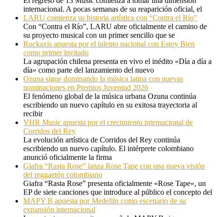
El regreso de 13 Music comienza a tomar una dimensión
internacional. A pocas semanas de su reaparición oficial, el
LARU comienza su historia artística con “Contra el Río”
Con “Contra el Río”, LARU abre oficialmente el camino de
su proyecto musical con un primer sencillo que se
Rockaxis apuesta por el talento nacional con Estoy Bien
como primer invitado
La agrupación chilena presenta en vivo el inédito «Día a día a
día» como parte del lanzamiento del nuevo
Ozuna sigue dominando la música latina con nuevas
nominaciones en Premios Juventud 2026
El fenómeno global de la música urbana Ozuna continúa
escribiendo un nuevo capítulo en su exitosa trayectoria al
recibir
VHR Music apuesta por el crecimiento internacional de
Corridos del Rey
La evolución artística de Corridos del Rey continúa
escribiendo un nuevo capítulo. El intérprete colombiano
anunció oficialmente la firma
Giafra “Rasta Rose” lanza Rose Tape con una nueva visión
del reggaetón colombiano
Giafra “Rasta Rose” presenta oficialmente «Rose Tape», un
EP de siete canciones que introduce al público el concepto del
MAPY B apuesta por Medellín como escenario de su
expansión internacional