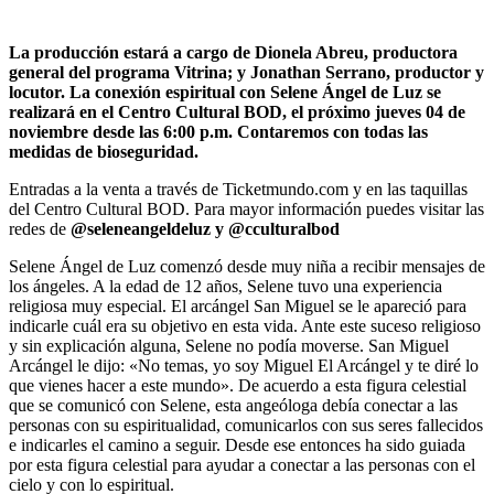
La producción estará a cargo de Dionela Abreu, productora
general del programa Vitrina; y Jonathan Serrano, productor y
locutor. La conexión espiritual con Selene Ángel de Luz se
realizará en el Centro Cultural BOD, el próximo jueves 04 de
noviembre desde las 6:00 p.m. Contaremos con todas las
medidas de bioseguridad.
Entradas a la venta a través de Ticketmundo.com y en las taquillas
del Centro Cultural BOD. Para mayor información puedes visitar las
redes de
@seleneangeldeluz y @cculturalbod
Selene Ángel de Luz comenzó desde muy niña a recibir mensajes de
los ángeles. A la edad de 12 años, Selene tuvo una experiencia
religiosa muy especial. El arcángel San Miguel se le apareció para
indicarle cuál era su objetivo en esta vida. Ante este suceso religioso
y sin explicación alguna, Selene no podía moverse. San Miguel
Arcángel le dijo: «No temas, yo soy Miguel El Arcángel y te diré lo
que vienes hacer a este mundo». De acuerdo a esta figura celestial
que se comunicó con Selene, esta angeóloga debía conectar a las
personas con su espiritualidad, comunicarlos con sus seres fallecidos
e indicarles el camino a seguir. Desde ese entonces ha sido guiada
por esta figura celestial para ayudar a conectar a las personas con el
cielo y con lo espiritual.