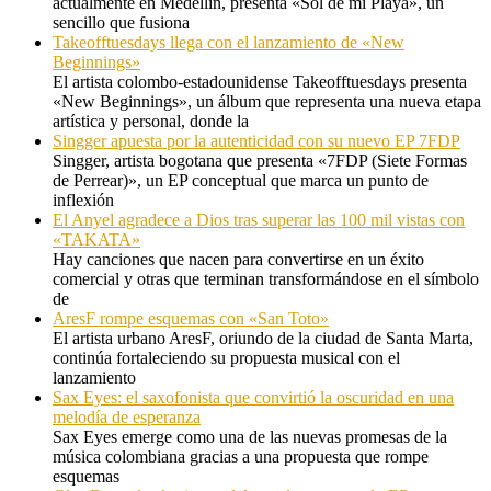
actualmente en Medellín, presenta «Sol de mi Playa», un
sencillo que fusiona
Takeofftuesdays llega con el lanzamiento de «New
Beginnings»
El artista colombo-estadounidense Takeofftuesdays presenta
«New Beginnings», un álbum que representa una nueva etapa
artística y personal, donde la
Singger apuesta por la autenticidad con su nuevo EP 7FDP
Singger, artista bogotana que presenta «7FDP (Siete Formas
de Perrear)», un EP conceptual que marca un punto de
inflexión
El Anyel agradece a Dios tras superar las 100 mil vistas con
«TAKATA»
Hay canciones que nacen para convertirse en un éxito
comercial y otras que terminan transformándose en el símbolo
de
AresF rompe esquemas con «San Toto»
El artista urbano AresF, oriundo de la ciudad de Santa Marta,
continúa fortaleciendo su propuesta musical con el
lanzamiento
Sax Eyes: el saxofonista que convirtió la oscuridad en una
melodía de esperanza
Sax Eyes emerge como una de las nuevas promesas de la
música colombiana gracias a una propuesta que rompe
esquemas