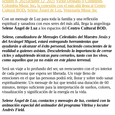
octubre 8, 2021
octubre 12, 2021
Victor Delgado
0 Comments
Colombia Music Inc
,
la conexión con el más allá llega al Centro
Cultural BOD
,
Selene Ángel de Luz
,
Venezuela Music Inc
Con un mensaje de Luz para toda la familia y una reflexión
espiritual y sanadora con esos seres del más allá, llega la angeóloga
Selene Ángel de Luz
a los espacios del
Centro Cultural BOD.
Selene, canalizadora de Mensajes Celestiales del Maestro Jesús y
del Arcángel Miguel, estará entregando herramientas que
ayudarán a alcanzar el éxito personal, haciendo conscientes de la
realidad a quienes asistan. Descubriendo la importancia de cerrar
ciclos y adquiriendo técnicas para cerrarlos, tanto con los vivos,
como aquellos que ya no están en este plano terrenal.
Será un viaje a lo profundo del ser, un reencuentro con el yo interior
de cada persona que espera ser liberada. Un viaje lleno de
emociones en el que las personas podrá reír, llorar y sobre todo sanar
espiritualmente. Un mensaje de luz que tendrá una duración de 60
minutos, tiempo suficiente para la interpretación de sueños, colores,
visualización y significación de la energía en la vida.
Selene Ángel de Luz, contactos y mensajes de luz, contará con la
animación especial del animador del programa Vitrina y locutor
Andrés Field.