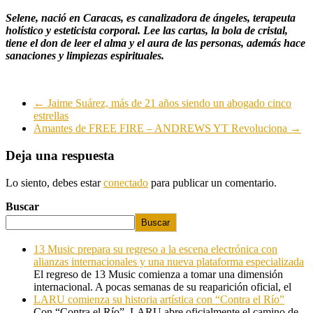
Selene, nació en Caracas, es canalizadora de ángeles, terapeuta
holístico y esteticista corporal. Lee las cartas, la bola de cristal,
tiene el don de leer el alma y el aura de las personas, además hace
sanaciones y limpiezas espirituales.
←
Jaime Suárez, más de 21 años siendo un abogado cinco
estrellas
Amantes de FREE FIRE – ANDREWS YT Revoluciona
→
Deja una respuesta
Lo siento, debes estar
conectado
para publicar un comentario.
Buscar
Buscar
13 Music prepara su regreso a la escena electrónica con
alianzas internacionales y una nueva plataforma especializada
El regreso de 13 Music comienza a tomar una dimensión
internacional. A pocas semanas de su reaparición oficial, el
LARU comienza su historia artística con “Contra el Río”
Con “Contra el Río”, LARU abre oficialmente el camino de