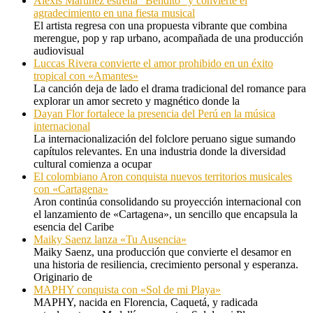
Alexis Martinez estrena “Bendito” y convierte el
agradecimiento en una fiesta musical
El artista regresa con una propuesta vibrante que combina
merengue, pop y rap urbano, acompañada de una producción
audiovisual
Luccas Rivera convierte el amor prohibido en un éxito
tropical con «Amantes»
La canción deja de lado el drama tradicional del romance para
explorar un amor secreto y magnético donde la
Dayan Flor fortalece la presencia del Perú en la música
internacional
La internacionalización del folclore peruano sigue sumando
capítulos relevantes. En una industria donde la diversidad
cultural comienza a ocupar
El colombiano Aron conquista nuevos territorios musicales
con «Cartagena»
Aron continúa consolidando su proyección internacional con
el lanzamiento de «Cartagena», un sencillo que encapsula la
esencia del Caribe
Maiky Saenz lanza «Tu Ausencia»
Maiky Saenz, una producción que convierte el desamor en
una historia de resiliencia, crecimiento personal y esperanza.
Originario de
MAPHY conquista con «Sol de mi Playa»
MAPHY, nacida en Florencia, Caquetá, y radicada