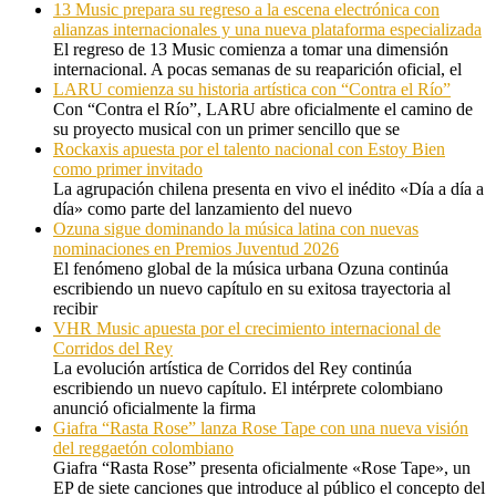
13 Music prepara su regreso a la escena electrónica con
alianzas internacionales y una nueva plataforma especializada
El regreso de 13 Music comienza a tomar una dimensión
internacional. A pocas semanas de su reaparición oficial, el
LARU comienza su historia artística con “Contra el Río”
Con “Contra el Río”, LARU abre oficialmente el camino de
su proyecto musical con un primer sencillo que se
Rockaxis apuesta por el talento nacional con Estoy Bien
como primer invitado
La agrupación chilena presenta en vivo el inédito «Día a día a
día» como parte del lanzamiento del nuevo
Ozuna sigue dominando la música latina con nuevas
nominaciones en Premios Juventud 2026
El fenómeno global de la música urbana Ozuna continúa
escribiendo un nuevo capítulo en su exitosa trayectoria al
recibir
VHR Music apuesta por el crecimiento internacional de
Corridos del Rey
La evolución artística de Corridos del Rey continúa
escribiendo un nuevo capítulo. El intérprete colombiano
anunció oficialmente la firma
Giafra “Rasta Rose” lanza Rose Tape con una nueva visión
del reggaetón colombiano
Giafra “Rasta Rose” presenta oficialmente «Rose Tape», un
EP de siete canciones que introduce al público el concepto del