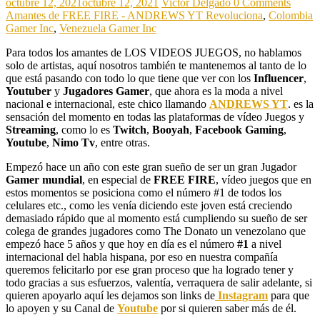
octubre 12, 2021
octubre 12, 2021
Victor Delgado
0 Comments
Amantes de FREE FIRE - ANDREWS YT Revoluciona
,
Colombia
Gamer Inc
,
Venezuela Gamer Inc
Para todos los amantes de LOS VIDEOS JUEGOS, no hablamos
solo de artistas, aquí nosotros también te mantenemos al tanto de lo
que está pasando con todo lo que tiene que ver con los
Influencer
,
Youtuber
y
Jugadores Gamer
, que ahora es la moda a nivel
nacional e internacional, este chico llamando
ANDREWS YT
. es la
sensación del momento en todas las plataformas de vídeo Juegos y
Streaming
, como lo es
Twitch
,
Booyah
,
Facebook Gaming
,
Youtube
,
Nimo Tv
, entre otras.
Empezó hace un año con este gran sueño de ser un gran Jugador
Gamer mundial
, en especial de
FREE FIRE
, vídeo juegos que en
estos momentos se posiciona como el número #1 de todos los
celulares etc., como les venía diciendo este joven está creciendo
demasiado rápido que al momento está cumpliendo su sueño de ser
colega de grandes jugadores como The Donato un venezolano que
empezó hace 5 años y que hoy en día es el número
#1
a nivel
internacional del habla hispana, por eso en nuestra compañía
queremos felicitarlo por ese gran proceso que ha logrado tener y
todo gracias a sus esfuerzos, valentía, verraquera de salir adelante, si
quieren apoyarlo aquí les dejamos son links de
Instagram
para que
lo apoyen y su Canal de
Youtube
por si quieren saber más de él.