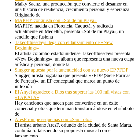
Maiky Saenz, una producción que convierte el desamor en
una historia de resiliencia, crecimiento personal y esperanza.
Originario de
MAPHY conquista con «Sol de mi Playa»
MAPHY, nacida en Florencia, Caquetá, y radicada
actualmente en Medellín, presenta «Sol de mi Playa», un
sencillo que fusiona
Takeofftuesdays llega con el lanzamiento de «New
Beginnings»
El artista colombo-estadounidense Takeofftuesdays presenta
«New Beginnings», un álbum que representa una nueva etapa
artística y personal, donde la
Singger apuesta por la autenticidad con su nuevo EP 7FDP
Singger, artista bogotana que presenta «7FDP (Siete Formas
de Perrear)», un EP conceptual que marca un punto de
inflexión
El Anyel agradece a Dios tras superar las 100 mil vistas con
«TAKATA»
Hay canciones que nacen para convertirse en un éxito
comercial y otras que terminan transformándose en el símbolo
de
AresF rompe esquemas con «San Toto»
El artista urbano AresF, oriundo de la ciudad de Santa Marta,
continúa fortaleciendo su propuesta musical con el
lanzamiento