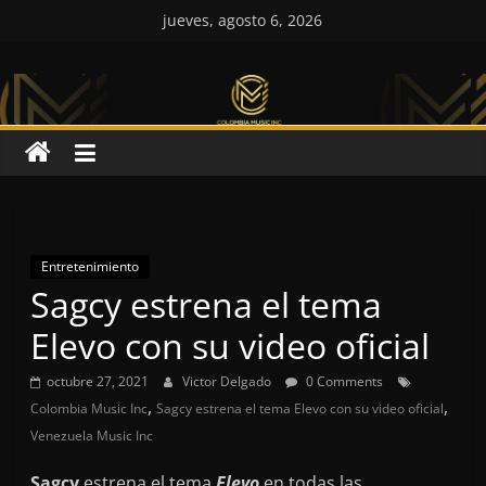
Saltar
jueves, agosto 6, 2026
al
Colombia
contenido
Music
Inc
Colombia
Music
Entretenimiento
Sagcy estrena el tema
Inc
Elevo con su video oficial
octubre 27, 2021
Victor Delgado
0 Comments
,
,
Colombia Music Inc
Sagcy estrena el tema Elevo con su video oficial
Venezuela Music Inc
Sagcy
estrena el tema
Elevo
en todas las