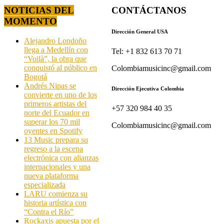
NOTICIAS DEL
CONTÁCTANOS
MOMENTO
Dirección General USA
Alejandro Londoño
llega a Medellín con
Tel: +1 832 613 70 71
“Voilà”, la obra que
conquistó al público en
Colombiamusicinc@gmail.com
Bogotá
Andrés Nipas se
Dirección Ejecutiva Colombia
convierte en uno de los
primeros artistas del
+57 320 984 40 35
norte del Ecuador en
superar los 70 mil
Colombiamusicinc@gmail.com
oyentes en Spotify
13 Music prepara su
regreso a la escena
electrónica con alianzas
internacionales y una
nueva plataforma
especializada
LARU comienza su
historia artística con
“Contra el Río”
Rockaxis apuesta por el