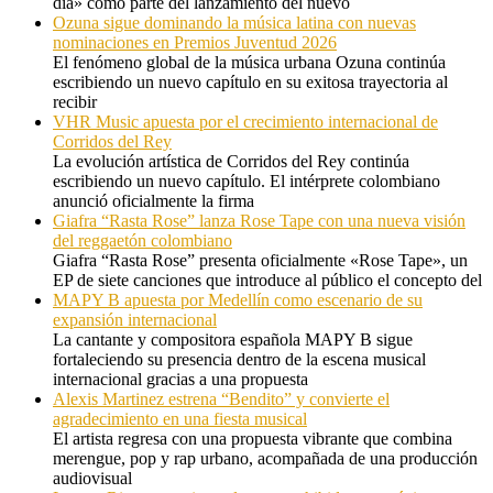
día» como parte del lanzamiento del nuevo
Ozuna sigue dominando la música latina con nuevas
nominaciones en Premios Juventud 2026
El fenómeno global de la música urbana Ozuna continúa
escribiendo un nuevo capítulo en su exitosa trayectoria al
recibir
VHR Music apuesta por el crecimiento internacional de
Corridos del Rey
La evolución artística de Corridos del Rey continúa
escribiendo un nuevo capítulo. El intérprete colombiano
anunció oficialmente la firma
Giafra “Rasta Rose” lanza Rose Tape con una nueva visión
del reggaetón colombiano
Giafra “Rasta Rose” presenta oficialmente «Rose Tape», un
EP de siete canciones que introduce al público el concepto del
MAPY B apuesta por Medellín como escenario de su
expansión internacional
La cantante y compositora española MAPY B sigue
fortaleciendo su presencia dentro de la escena musical
internacional gracias a una propuesta
Alexis Martinez estrena “Bendito” y convierte el
agradecimiento en una fiesta musical
El artista regresa con una propuesta vibrante que combina
merengue, pop y rap urbano, acompañada de una producción
audiovisual