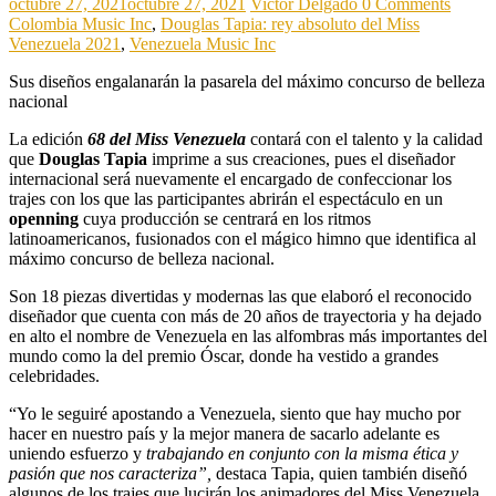
octubre 27, 2021
octubre 27, 2021
Victor Delgado
0 Comments
Colombia Music Inc
,
Douglas Tapia: rey absoluto del Miss
Venezuela 2021
,
Venezuela Music Inc
Sus diseños engalanarán la pasarela del máximo concurso de belleza
nacional
La edición
68 del Miss Venezuela
contará con el talento y la calidad
que
Douglas Tapia
imprime a sus creaciones, pues el diseñador
internacional será nuevamente el encargado de confeccionar los
trajes con los que las participantes abrirán el espectáculo en un
openning
cuya producción se centrará en los ritmos
latinoamericanos, fusionados con el mágico himno que identifica al
máximo concurso de belleza nacional.
Son 18 piezas divertidas y modernas las que elaboró el reconocido
diseñador que cuenta con más de 20 años de trayectoria y ha dejado
en alto el nombre de Venezuela en las alfombras más importantes del
mundo como la del premio Óscar, donde ha vestido a grandes
celebridades.
“Yo le seguiré apostando a Venezuela, siento que hay mucho por
hacer en nuestro país y la mejor manera de sacarlo adelante es
uniendo esfuerzo y
trabajando en conjunto con la misma ética y
pasión que nos caracteriza”,
destaca Tapia, quien también diseñó
algunos de los trajes que lucirán los animadores del Miss Venezuela