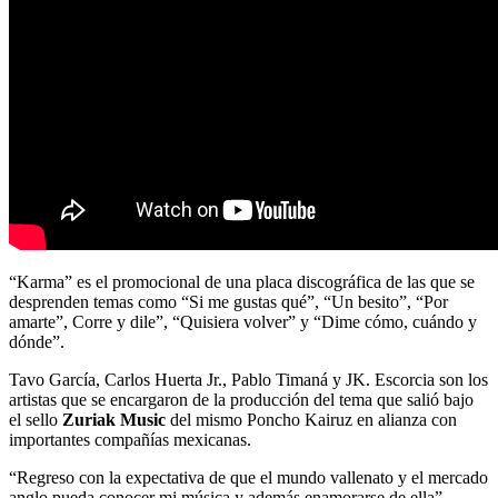
“Karma” es el promocional de una placa discográfica de las que se
desprenden temas como “Si me gustas qué”, “Un besito”, “Por
amarte”, Corre y dile”, “Quisiera volver” y “Dime cómo, cuándo y
dónde”.
Tavo García, Carlos Huerta Jr., Pablo Timaná y JK. Escorcia son los
artistas que se encargaron de la producción del tema que salió bajo
el sello
Zuriak Music
del mismo Poncho Kairuz en alianza con
importantes compañías mexicanas.
“Regreso con la expectativa de que el mundo vallenato y el mercado
anglo pueda conocer mi música y además enamorarse de ella”,