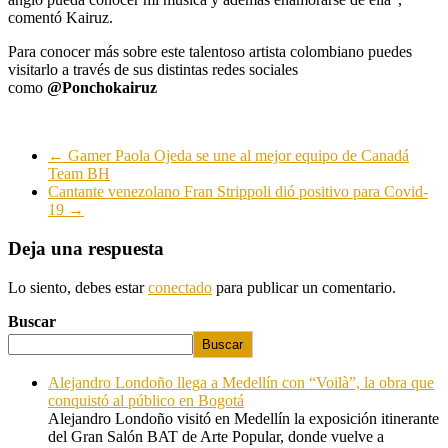
comentó Kairuz.
Para conocer más sobre este talentoso artista colombiano puedes
visitarlo a través de sus distintas redes sociales
como
@Ponchokairuz
←
Gamer Paola Ojeda se une al mejor equipo de Canadá
Team BH
Cantante venezolano Fran Strippoli dió positivo para Covid-
19
→
Deja una respuesta
Lo siento, debes estar
conectado
para publicar un comentario.
Buscar
Buscar
Alejandro Londoño llega a Medellín con “Voilà”, la obra que
conquistó al público en Bogotá
Alejandro Londoño visitó en Medellín la exposición itinerante
del Gran Salón BAT de Arte Popular, donde vuelve a