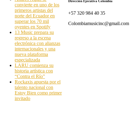
Dirección Ejecutiva Colombia
convierte en uno de los
primeros artistas del
+57 320 984 40 35
norte del Ecuador en
superar los 70 mil
Colombiamusicinc@gmail.com
oyentes en Spotify
13 Music prepara su
regreso a la escena
electrónica con alianzas
internacionales y una
nueva plataforma
especializada
LARU comienza su
historia artística con
“Contra el Río”
Rockaxis apuesta por el
talento nacional con
Estoy Bien como primer
invitado