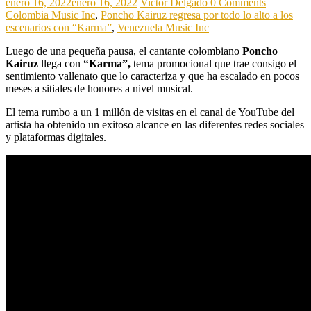
enero 16, 2022
enero 16, 2022
Victor Delgado
0 Comments
Colombia Music Inc
,
Poncho Kairuz regresa por todo lo alto a los
escenarios con “Karma”
,
Venezuela Music Inc
Luego de una pequeña pausa, el cantante colombiano
Poncho
Kairuz
llega con
“Karma”,
tema promocional que trae consigo el
sentimiento vallenato que lo caracteriza y que ha escalado en pocos
meses a sitiales de honores a nivel musical.
El tema rumbo a un 1 millón de visitas en el canal de YouTube del
artista ha obtenido un exitoso alcance en las diferentes redes sociales
y plataformas digitales.