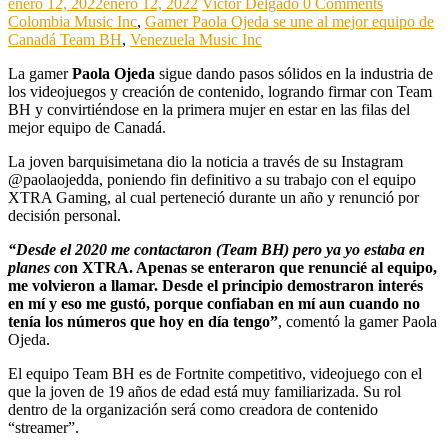
enero 12, 2022
enero 12, 2022
Victor Delgado
0 Comments
Colombia Music Inc
,
Gamer Paola Ojeda se une al mejor equipo de
Canadá Team BH
,
Venezuela Music Inc
La gamer
Paola Ojeda
sigue dando pasos sólidos en la industria de
los videojuegos y creación de contenido, logrando firmar con Team
BH y convirtiéndose en la primera mujer en estar en las filas del
mejor equipo de Canadá.
La joven barquisimetana dio la noticia a través de su Instagram
@paolaojedda, poniendo fin definitivo a su trabajo con el equipo
XTRA Gaming, al cual perteneció durante un año y renunció por
decisión personal.
“Desde el 2020 me contactaron (Team BH) pero ya yo estaba en
planes co
n XTRA. Apenas se enteraron que renuncié al equipo,
me volvieron a llamar. Desde el principio demostraron interés
en mí y eso me gustó, porque confiaban en mí aun cuando no
tenía los números que hoy en día tengo”
, comentó la gamer Paola
Ojeda.
El equipo Team BH es de Fortnite competitivo, videojuego con el
que la joven de 19 años de edad está muy familiarizada. Su rol
dentro de la organización será como creadora de contenido
“streamer”.