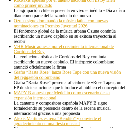
Rockaxis apuesta por el talento nacional con Estoy Bien
como primer invitado
La agrupación chilena presenta en vivo el inédito «Día a día a
día» como parte del lanzamiento del nuevo
Ozuna sigue dominando la música latina con nuevas
nominaciones en Premios Juventud 2026
El fenómeno global de la música urbana Ozuna continúa
escribiendo un nuevo capítulo en su exitosa trayectoria al
recibir
VHR Music apuesta por el crecimiento internacional de
Corridos del Rey
La evolución artística de Corridos del Rey continúa
escribiendo un nuevo capítulo. El intérprete colombiano
anunció oficialmente la firma
Giafra “Rasta Rose” lanza Rose Tape con una nueva visión
del reggaetón colombiano
Giafra “Rasta Rose” presenta oficialmente «Rose Tape», un
EP de siete canciones que introduce al público el concepto del
MAPY B apuesta por Medellín como escenario de su
expansión internacional
La cantante y compositora española MAPY B sigue
fortaleciendo su presencia dentro de la escena musical
internacional gracias a una propuesta
Alexis Martinez estrena “Bendito” y convierte el
agradecimiento en una fiesta musical