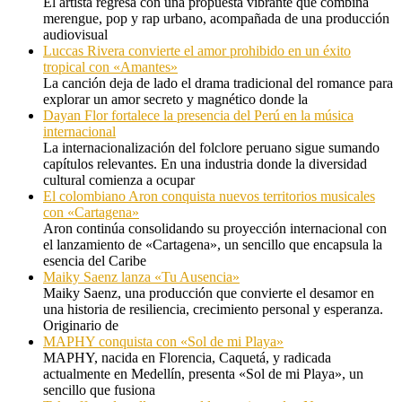
El artista regresa con una propuesta vibrante que combina
merengue, pop y rap urbano, acompañada de una producción
audiovisual
Luccas Rivera convierte el amor prohibido en un éxito
tropical con «Amantes»
La canción deja de lado el drama tradicional del romance para
explorar un amor secreto y magnético donde la
Dayan Flor fortalece la presencia del Perú en la música
internacional
La internacionalización del folclore peruano sigue sumando
capítulos relevantes. En una industria donde la diversidad
cultural comienza a ocupar
El colombiano Aron conquista nuevos territorios musicales
con «Cartagena»
Aron continúa consolidando su proyección internacional con
el lanzamiento de «Cartagena», un sencillo que encapsula la
esencia del Caribe
Maiky Saenz lanza «Tu Ausencia»
Maiky Saenz, una producción que convierte el desamor en
una historia de resiliencia, crecimiento personal y esperanza.
Originario de
MAPHY conquista con «Sol de mi Playa»
MAPHY, nacida en Florencia, Caquetá, y radicada
actualmente en Medellín, presenta «Sol de mi Playa», un
sencillo que fusiona