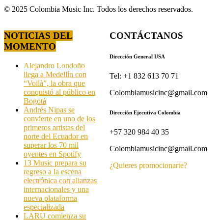
© 2025 Colombia Music Inc. Todos los derechos reservados.
NOTICIAS DEL
CONTÁCTANOS
MOMENTO
Dirección General USA
Alejandro Londoño
llega a Medellín con
Tel: +1 832 613 70 71
“Voilà”, la obra que
conquistó al público en
Colombiamusicinc@gmail.com
Bogotá
Andrés Nipas se
Dirección Ejecutiva Colombia
convierte en uno de los
primeros artistas del
+57 320 984 40 35
norte del Ecuador en
superar los 70 mil
Colombiamusicinc@gmail.com
oyentes en Spotify
13 Music prepara su
¿Quieres promocionarte?
regreso a la escena
electrónica con alianzas
internacionales y una
nueva plataforma
especializada
LARU comienza su