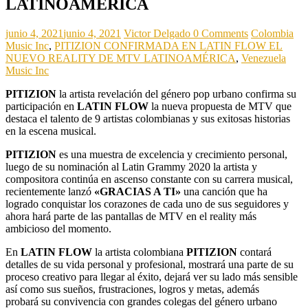
LATINOAMÉRICA
junio 4, 2021
junio 4, 2021
Victor Delgado
0 Comments
Colombia
Music Inc
,
PITIZION CONFIRMADA EN LATIN FLOW EL
NUEVO REALITY DE MTV LATINOAMÉRICA
,
Venezuela
Music Inc
PITIZION
la artista revelación del género pop urbano confirma su
participación en
LATIN FLOW
la nueva propuesta de MTV que
destaca el talento de 9 artistas colombianas y sus exitosas historias
en la escena musical.
PITIZION
es una muestra de excelencia y crecimiento personal,
luego de su nominación al Latin Grammy 2020 la artista y
compositora continúa en ascenso constante con su carrera musical,
recientemente lanzó
«GRACIAS A TI»
una canción que ha
logrado conquistar los corazones de cada uno de sus seguidores y
ahora hará parte de las pantallas de MTV en el reality más
ambicioso del momento.
En
LATIN FLOW
la artista colombiana
PITIZION
contará
detalles de su vida personal y profesional, mostrará una parte de su
proceso creativo para llegar al éxito, dejará ver su lado más sensible
así como sus sueños, frustraciones, logros y metas, además
probará su convivencia con grandes colegas del género urbano