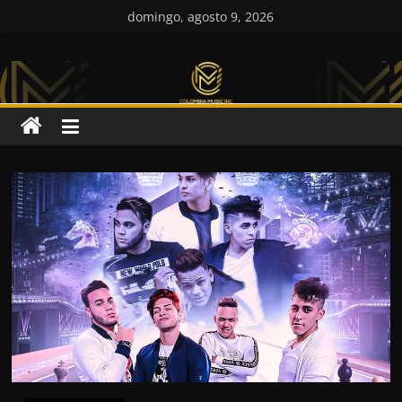
Saltar
domingo, agosto 9, 2026
al
Colombia
contenido
Music
Inc
Colombia
Music
Inc