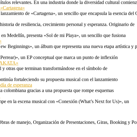
tulos relevantes. En una industria donde la diversidad cultural comien
n «Cartagena»
 lanzamiento de «Cartagena», un sencillo que encapsula la esencia del 
storia de resiliencia, crecimiento personal y esperanza. Originario de
n Medellín, presenta «Sol de mi Playa», un sencillo que fusiona
»
ew Beginnings», un álbum que representa una nueva etapa artística y p
 Perrear)», un EP conceptual que marca un punto de inflexión
 «TAKATA»
l y otras que terminan transformándose en el símbolo de
ontinúa fortaleciendo su propuesta musical con el lanzamiento
odía de esperanza
a colombiana gracias a una propuesta que rompe esquemas
»
mpe en la escena musical con «Conexión (What’s Next for Us)», un
s. Obras de manejo, Organización de Presentaciones, Giras, Booking y P