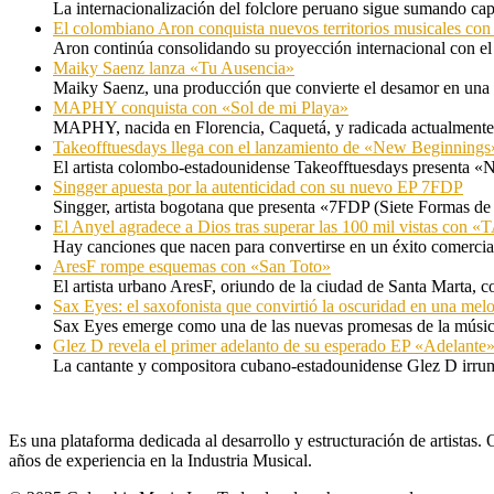
La internacionalización del folclore peruano sigue sumando capí
El colombiano Aron conquista nuevos territorios musicales co
Aron continúa consolidando su proyección internacional con el
Maiky Saenz lanza «Tu Ausencia»
Maiky Saenz, una producción que convierte el desamor en una hi
MAPHY conquista con «Sol de mi Playa»
MAPHY, nacida en Florencia, Caquetá, y radicada actualmente e
Takeofftuesdays llega con el lanzamiento de «New Beginnings
El artista colombo-estadounidense Takeofftuesdays presenta «N
Singger apuesta por la autenticidad con su nuevo EP 7FDP
Singger, artista bogotana que presenta «7FDP (Siete Formas de
El Anyel agradece a Dios tras superar las 100 mil vistas con
Hay canciones que nacen para convertirse en un éxito comercia
AresF rompe esquemas con «San Toto»
El artista urbano AresF, oriundo de la ciudad de Santa Marta, c
Sax Eyes: el saxofonista que convirtió la oscuridad en una mel
Sax Eyes emerge como una de las nuevas promesas de la músic
Glez D revela el primer adelanto de su esperado EP «Adelante
La cantante y compositora cubano-estadounidense Glez D irru
Es una plataforma dedicada al desarrollo y estructuración de artista
años de experiencia en la Industria Musical.