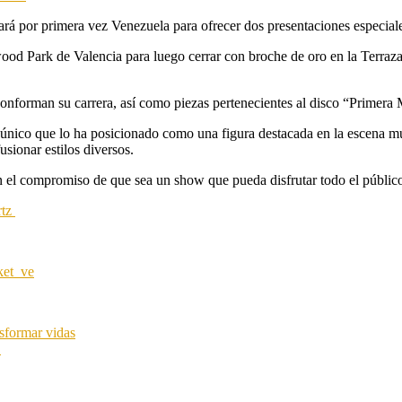
ará por primera vez Venezuela para ofrecer dos presentaciones especia
wood Park de Valencia para luego cerrar con broche de oro en la Terra
conforman su carrera, así como piezas pertenecientes al disco “Primera 
lo único que lo ha posicionado como una figura destacada en la escena m
sionar estilos diversos.
n el compromiso de que sea un show que pueda disfrutar todo el público
rtz
ket_ve
nsformar vidas
→