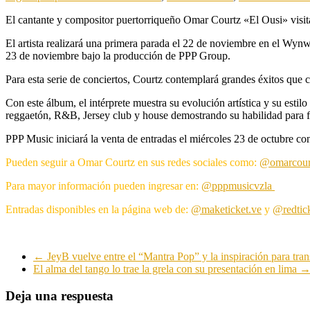
El cantante y compositor puertorriqueño Omar Courtz «El Ousi» visit
El artista realizará una primera parada el 22 de noviembre en el Wyn
23 de noviembre bajo la producción de PPP Group.
Para esta serie de conciertos, Courtz contemplará grandes éxitos que 
Con este álbum, el intérprete muestra su evolución artística y su esti
reggaetón, R&B, Jersey club y house demostrando su habilidad para fu
PPP Music iniciará la venta de entradas el miércoles 23 de octubre co
Pueden seguir a Omar Courtz en sus redes sociales como:
@omarcou
Para mayor información pueden ingresar en:
@pppmusicvzla
Entradas disponibles en la página web de:
@maketicket.ve
y
@redtic
←
JeyB vuelve entre el “Mantra Pop” y la inspiración para tra
El alma del tango lo trae la grela con su presentación en lima
Deja una respuesta