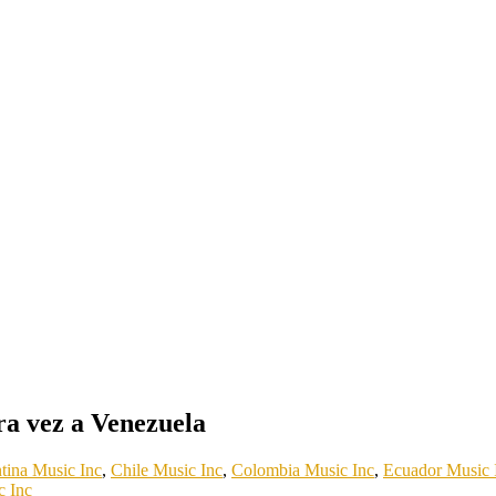
a vez a Venezuela
tina Music Inc
,
Chile Music Inc
,
Colombia Music Inc
,
Ecuador Music 
c Inc