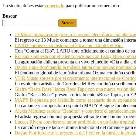
Lo siento, debes estar
conectado
para publicar un comentario.
Buscar
Buscar
13 Music prepara su regreso a la escena electrónica con alianza
El regreso de 13 Music comienza a tomar una dimensión internac
LARU comienza su historia artística con “Contra el Río”
Con “Contra el Río”, LARU abre oficialmente el camino de su 
Rockaxis apuesta por el talento nacional con Estoy Bien como 
La agrupación chilena presenta en vivo el inédito «Día a día a
Ozuna sigue dominando la música latina con nuevas nominaci
El fenómeno global de la música urbana Ozuna continúa escribie
VHR Music apuesta por el crecimiento internacional de Corrid
La evolución artística de Corridos del Rey continúa escribiendo
Giafra “Rasta Rose” lanza Rose Tape con una nueva visión de
Giafra “Rasta Rose” presenta oficialmente «Rose Tape», un EP d
MAPY B apuesta por Medellín como escenario de su expansión
La cantante y compositora española MAPY B sigue fortaleciendo
Alexis Martinez estrena “Bendito” y convierte el agradecimient
El artista regresa con una propuesta vibrante que combina me
Luccas Rivera convierte el amor prohibido en un éxito tropica
La canción deja de lado el drama tradicional del romance para 
Dayan Flor fortalece la presencia del Perú en la música internac