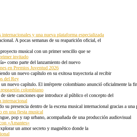
s internacionales y una nueva plataforma especializada
ional. A pocas semanas de su reaparición oficial, el
proyecto musical con un primer sencillo que se
primer invitado
 día» como parte del lanzamiento del nuevo
ones en Premios Juventud 2026
ndo un nuevo capítulo en su exitosa trayectoria al recibir
os del Rey
 un nuevo capítulo. El intérprete colombiano anunció oficialmente la f
l reggaetón colombiano
e siete canciones que introduce al público el concepto del
 internacional
 su presencia dentro de la escena musical internacional gracias a una 
o en una fiesta musical
rengue, pop y rap urbano, acompañada de una producción audiovisual
l con «Amantes»
explorar un amor secreto y magnético donde la
ional