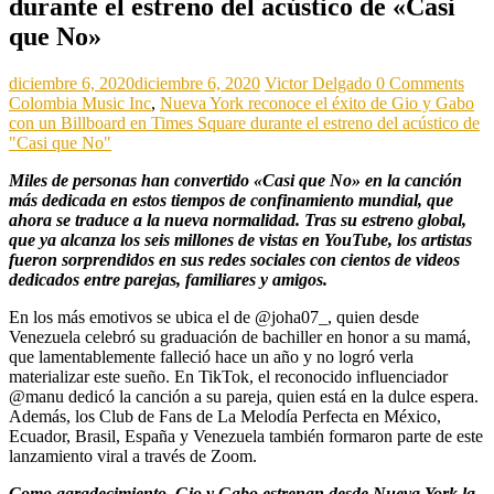
durante el estreno del acústico de «Casi
que No»
diciembre 6, 2020
diciembre 6, 2020
Victor Delgado
0 Comments
Colombia Music Inc
,
Nueva York reconoce el éxito de Gio y Gabo
con un Billboard en Times Square durante el estreno del acústico de
"Casi que No"
Miles de personas han convertido «Casi que No» en la canción
más dedicada en estos tiempos de confinamiento mundial, que
ahora se traduce a la nueva normalidad. Tras su estreno global,
que ya alcanza los seis millones de vistas en YouTube, los artistas
fueron sorprendidos en sus redes sociales con cientos de videos
dedicados entre parejas, familiares y amigos.
En los más emotivos se ubica el de @joha07_, quien desde
Venezuela celebró su graduación de bachiller en honor a su mamá,
que lamentablemente falleció hace un año y no logró verla
materializar este sueño. En TikTok, el reconocido influenciador
@manu dedicó la canción a su pareja, quien está en la dulce espera.
Además, los Club de Fans de La Melodía Perfecta en México,
Ecuador, Brasil, España y Venezuela también formaron parte de este
lanzamiento viral a través de Zoom.
Como agradecimiento, Gio y Gabo estrenan desde Nueva York la