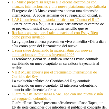
13 Music prepara su regreso a la escena electrónica con
alianzas internacionales y una nueva plataforma especializada
El regreso de 13 Music comienza a tomar una dimensión
internacional. A pocas semanas de su reaparición oficial, el
LARU comienza su historia artística con “Contra el Río”
Con “Contra el Río”, LARU abre oficialmente el camino de
su proyecto musical con un primer sencillo que se
Rockaxis apuesta por el talento nacional con Estoy Bien
como primer invitado
La agrupación chilena presenta en vivo el inédito «Día a día a
día» como parte del lanzamiento del nuevo
Ozuna sigue dominando la música latina con nuevas
nominaciones en Premios Juventud 2026
El fenómeno global de la música urbana Ozuna continúa
escribiendo un nuevo capítulo en su exitosa trayectoria al
recibir
VHR Music apuesta por el crecimiento internacional de
Corridos del Rey
La evolución artística de Corridos del Rey continúa
escribiendo un nuevo capítulo. El intérprete colombiano
anunció oficialmente la firma
Giafra “Rasta Rose” lanza Rose Tape con una nueva visión
del reggaetón colombiano
Giafra “Rasta Rose” presenta oficialmente «Rose Tape», un
EP de siete canciones que introduce al público el concepto del