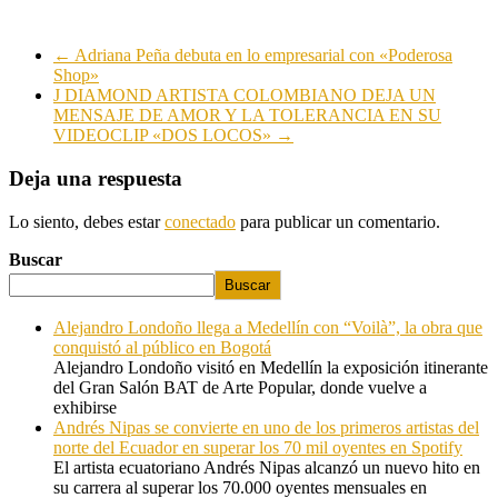
←
Adriana Peña debuta en lo empresarial con «Poderosa
Shop»
J DIAMOND ARTISTA COLOMBIANO DEJA UN
MENSAJE DE AMOR Y LA TOLERANCIA EN SU
VIDEOCLIP «DOS LOCOS»
→
Deja una respuesta
Lo siento, debes estar
conectado
para publicar un comentario.
Buscar
Buscar
Alejandro Londoño llega a Medellín con “Voilà”, la obra que
conquistó al público en Bogotá
Alejandro Londoño visitó en Medellín la exposición itinerante
del Gran Salón BAT de Arte Popular, donde vuelve a
exhibirse
Andrés Nipas se convierte en uno de los primeros artistas del
norte del Ecuador en superar los 70 mil oyentes en Spotify
El artista ecuatoriano Andrés Nipas alcanzó un nuevo hito en
su carrera al superar los 70.000 oyentes mensuales en