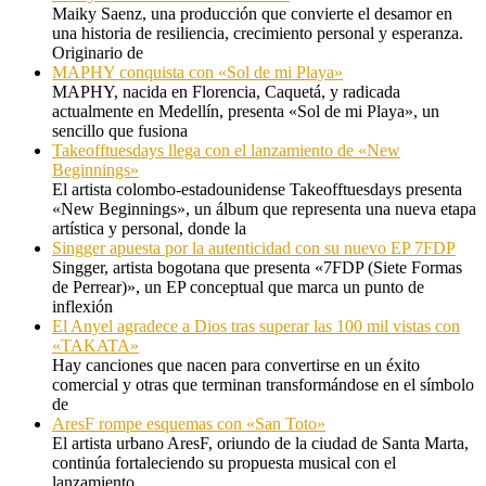
Maiky Saenz, una producción que convierte el desamor en
una historia de resiliencia, crecimiento personal y esperanza.
Originario de
MAPHY conquista con «Sol de mi Playa»
MAPHY, nacida en Florencia, Caquetá, y radicada
actualmente en Medellín, presenta «Sol de mi Playa», un
sencillo que fusiona
Takeofftuesdays llega con el lanzamiento de «New
Beginnings»
El artista colombo-estadounidense Takeofftuesdays presenta
«New Beginnings», un álbum que representa una nueva etapa
artística y personal, donde la
Singger apuesta por la autenticidad con su nuevo EP 7FDP
Singger, artista bogotana que presenta «7FDP (Siete Formas
de Perrear)», un EP conceptual que marca un punto de
inflexión
El Anyel agradece a Dios tras superar las 100 mil vistas con
«TAKATA»
Hay canciones que nacen para convertirse en un éxito
comercial y otras que terminan transformándose en el símbolo
de
AresF rompe esquemas con «San Toto»
El artista urbano AresF, oriundo de la ciudad de Santa Marta,
continúa fortaleciendo su propuesta musical con el
lanzamiento