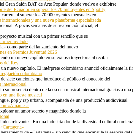
 del Gran Salón BAT de Arte Popular, donde vuelve a exhibirse
orte del Ecuador en superar los 70 mil oyentes en Spotify
u carrera al superar los 70.000 oyentes mensuales en
s internacionales y una nueva plataforma especializada
ional. A pocas semanas de su reaparición oficial, el
proyecto musical con un primer sencillo que se
primer invitado
 día» como parte del lanzamiento del nuevo
ones en Premios Juventud 2026
ndo un nuevo capítulo en su exitosa trayectoria al recibir
os del Rey
 un nuevo capítulo. El intérprete colombiano anunció oficialmente la f
l reggaetón colombiano
e siete canciones que introduce al público el concepto del
 internacional
 su presencia dentro de la escena musical internacional gracias a una 
o en una fiesta musical
rengue, pop y rap urbano, acompañada de una producción audiovisual
l con «Amantes»
explorar un amor secreto y magnético donde la
ional
tulos relevantes. En una industria donde la diversidad cultural comien
n «Cartagena»
 lanzamiento de «Cartagena», un sencillo que encapsula la esencia del 