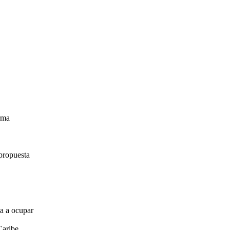
irma
propuesta
za a ocupar
Caribe