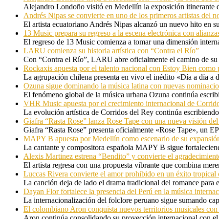
Alejandro Londoño visitó en Medellín la exposición itinerante
Andrés Nipas se convierte en uno de los primeros artistas del n
El artista ecuatoriano Andrés Nipas alcanzó un nuevo hito en s
13 Music prepara su regreso a la escena electrónica con alianza
El regreso de 13 Music comienza a tomar una dimensión internac
LARU comienza su historia artística con “Contra el Río”
Con “Contra el Río”, LARU abre oficialmente el camino de su 
Rockaxis apuesta por el talento nacional con Estoy Bien como 
La agrupación chilena presenta en vivo el inédito «Día a día a
Ozuna sigue dominando la música latina con nuevas nominaci
El fenómeno global de la música urbana Ozuna continúa escribie
VHR Music apuesta por el crecimiento internacional de Corrid
La evolución artística de Corridos del Rey continúa escribiendo
Giafra “Rasta Rose” lanza Rose Tape con una nueva visión de
Giafra “Rasta Rose” presenta oficialmente «Rose Tape», un EP d
MAPY B apuesta por Medellín como escenario de su expansión
La cantante y compositora española MAPY B sigue fortaleciendo
Alexis Martinez estrena “Bendito” y convierte el agradecimient
El artista regresa con una propuesta vibrante que combina me
Luccas Rivera convierte el amor prohibido en un éxito tropica
La canción deja de lado el drama tradicional del romance para 
Dayan Flor fortalece la presencia del Perú en la música internac
La internacionalización del folclore peruano sigue sumando capí
El colombiano Aron conquista nuevos territorios musicales co
Aron continúa consolidando su proyección internacional con el