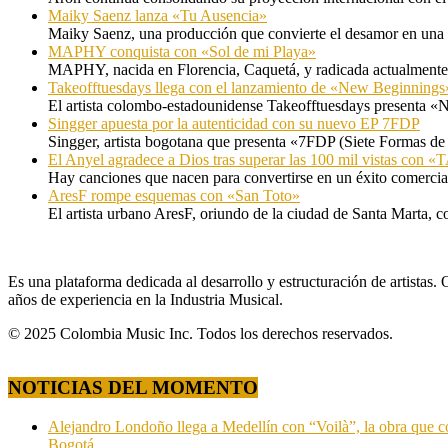
Maiky Saenz lanza «Tu Ausencia»
Maiky Saenz, una producción que convierte el desamor en una hi
MAPHY conquista con «Sol de mi Playa»
MAPHY, nacida en Florencia, Caquetá, y radicada actualmente e
Takeofftuesdays llega con el lanzamiento de «New Beginnings
El artista colombo-estadounidense Takeofftuesdays presenta «N
Singger apuesta por la autenticidad con su nuevo EP 7FDP
Singger, artista bogotana que presenta «7FDP (Siete Formas de
El Anyel agradece a Dios tras superar las 100 mil vistas con
Hay canciones que nacen para convertirse en un éxito comercia
AresF rompe esquemas con «San Toto»
El artista urbano AresF, oriundo de la ciudad de Santa Marta, c
Es una plataforma dedicada al desarrollo y estructuración de artista
años de experiencia en la Industria Musical.
© 2025 Colombia Music Inc. Todos los derechos reservados.
NOTICIAS DEL MOMENTO
Alejandro Londoño llega a Medellín con “Voilà”, la obra que c
Bogotá