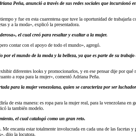
iana Peña, anunció a través de sus redes sociales que incursionó e
iempo y fue en esta cuarentena que tuve la oportunidad de trabajarla c
tas y a la moda», explicó la presentadora.
rosa», el cual creó para resaltar y exaltar a la mujer.
pero contar con el apoyo de todo el mundo», agregó.
o por el mundo de la moda y la belleza, ya que es parte de su trabaj
hibir diferentes looks y promocionarlos, y en ese pensar dije por qué
cuanto a ropa para la mujer», comentó Adriana Peña.
ada para la mujer venezolana, quien se caracteriza por ser luchador
iría de esta manera: es ropa para la mujer real, para la venezolana en g
dicó la también modelo.
miento, el cual catalogó como un gran reto.
am. Me encanta estar totalmente involucrada en cada una de las facetas 
, dijo la locutora.