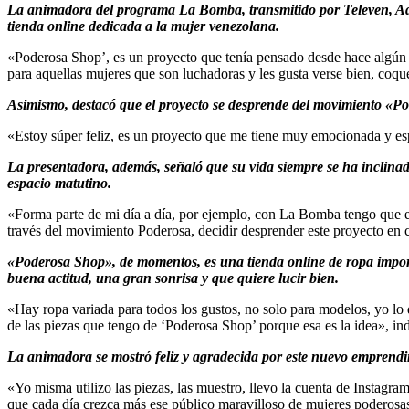
La animadora del programa La Bomba, transmitido por Televen, Adr
tienda online dedicada a la mujer venezolana.
«Poderosa Shop’, es un proyecto que tenía pensado desde hace algún t
para aquellas mujeres que son luchadoras y les gusta verse bien, coque
Asimismo, destacó que el proyecto se desprende del movimiento «Pode
«Estoy súper feliz, es un proyecto que me tiene muy emocionada y es
La presentadora, además, señaló que su vida siempre se ha inclinad
espacio matutino.
«Forma parte de mi día a día, por ejemplo, con La Bomba tengo que ex
través del movimiento Poderosa, decidir desprender este proyecto en 
«Poderosa Shop», de momentos, es una tienda online de ropa import
buena actitud, una gran sonrisa y que quiere lucir bien.
«Hay ropa variada para todos los gustos, no solo para modelos, yo lo d
de las piezas que tengo de ‘Poderosa Shop’ porque esa es la idea», in
La animadora se mostró feliz y agradecida por este nuevo emprendi
«Yo misma utilizo las piezas, las muestro, llevo la cuenta de Instagr
que cada día crezca más ese público maravilloso de mujeres poderosas»