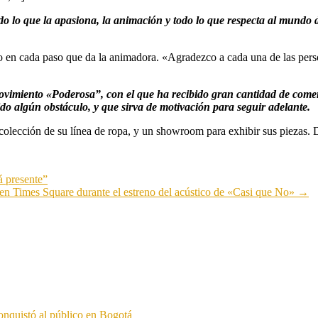
lo que la apasiona, la animación y todo lo que respecta al mundo de
n cada paso que da la animadora. «Agradezco a cada una de las person
vimiento «Poderosa”, con el que ha recibido gran cantidad de comenta
o algún obstáculo, y que sirva de motivación para seguir adelante.
olección de su línea de ropa, y un showroom para exhibir sus piezas. De
á presente”
en Times Square durante el estreno del acústico de «Casi que No»
→
onquistó al público en Bogotá