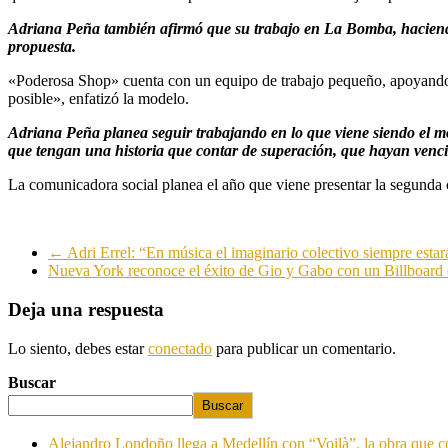
Adriana Peña también afirmó que su trabajo en La Bomba, haciendo 
propuesta.
«Poderosa Shop» cuenta con un equipo de trabajo pequeño, apoyando e
posible», enfatizó la modelo.
Adriana Peña planea seguir trabajando en lo que viene siendo el mo
que tengan una historia que contar de superación, que hayan vencid
La comunicadora social planea el año que viene presentar la segunda c
←
Adri Errel: “En música el imaginario colectivo siempre estar
Nueva York reconoce el éxito de Gio y Gabo con un Billboard 
Deja una respuesta
Lo siento, debes estar
conectado
para publicar un comentario.
Buscar
Buscar
Alejandro Londoño llega a Medellín con “Voilà”, la obra que c