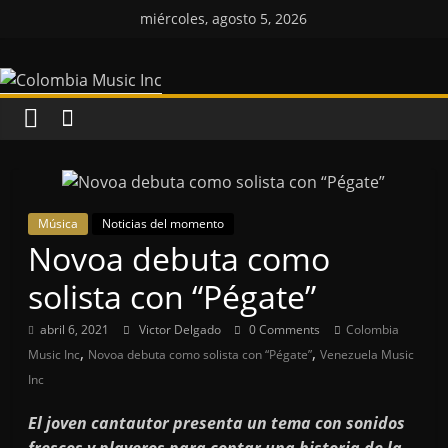
Saltar
miércoles, agosto 5, 2026
al
Colombia
contenido
Music
Inc
Colombia
Música
Noticias del momento
Music
Novoa debuta como
Inc
solista con “Pégate”
abril 6, 2021
Victor Delgado
0 Comments
Colombia
,
,
Music Inc
Novoa debuta como solista con “Pégate”
Venezuela Music
Inc
El joven cantautor presenta un tema con sonidos