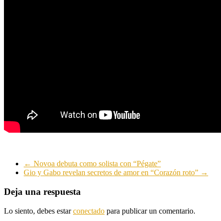
←
Novoa debuta como solista con “Pégate”
Gio y Gabo revelan secretos de amor en “Corazón roto”
→
Deja una respuesta
Lo siento, debes estar
conectado
para publicar un comentario.