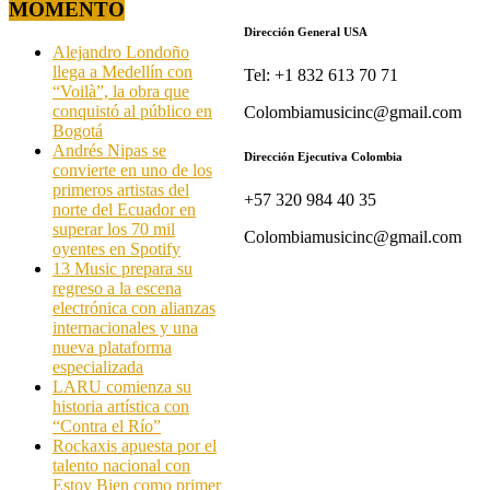
MOMENTO
Dirección General USA
Alejandro Londoño
llega a Medellín con
Tel: +1 832 613 70 71
“Voilà”, la obra que
conquistó al público en
Colombiamusicinc@gmail.com
Bogotá
Andrés Nipas se
Dirección Ejecutiva Colombia
convierte en uno de los
primeros artistas del
+57 320 984 40 35
norte del Ecuador en
superar los 70 mil
Colombiamusicinc@gmail.com
oyentes en Spotify
13 Music prepara su
regreso a la escena
electrónica con alianzas
internacionales y una
nueva plataforma
especializada
LARU comienza su
historia artística con
“Contra el Río”
Rockaxis apuesta por el
talento nacional con
Estoy Bien como primer