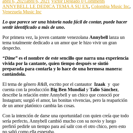
abril 6, 2021
abril 6, 2021
Victor Delgado
0 Comments
ANNYBELL LE DEDICA TEMA A SU EX
,
Colombia Music Inc
,
Venezuela Music Inc
Lo que parece ser una historia nada fácil de contar, puede hacer
sentir identificado a más de uno
.
Por primera vez, la joven cantante venezolana
Annybell
lanza un
tema totalmente dedicado a un amor que le hizo vivir un gran
despecho.
“Dime”
es el nombre de este sencillo que narra una experiencia
vivida por la cantante, quien tiempo después se sintió
preparada para contarla y lo hace de una hermosa manera:
cantándola.
El tema de género
R&B
, escrito por el cantautor
Izaak
y que
cuenta con la producción
Big Ben Mundial
y
Talio Sánchez
,
describe la relación entre Annybell y un chico que conoció por
Instagram; surgió el amor, las bonitas vivencias, pero la reaparición
de un amor platónico cambia las cosas.
Con la intención de darse una oportunidad con quien creía que todo
sería perfecto, Annybell cambió mucho con su novio y luego
prefirió pedirle un tiempo para así salir con el otro chico, pero esto
no salió como ella esperaba.