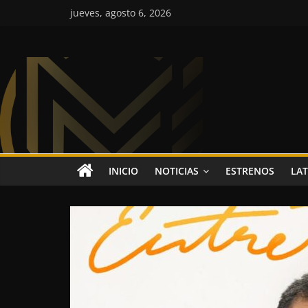
Saltar
jueves, agosto 6, 2026
al
contenido
Colombia
Music
Inc
Colombia
INICIO
NOTICIAS
ESTRENOS
LAT
Music
Inc