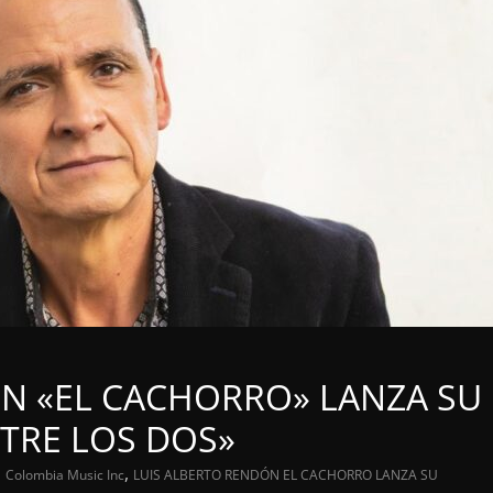
N «EL CACHORRO» LANZA SU
TRE LOS DOS»
,
Colombia Music Inc
LUIS ALBERTO RENDÓN EL CACHORRO LANZA SU