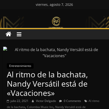
Saltar
viernes, agosto 7, 2026
al
Colombia
contenido
Music
Inc
Colombia
Music
Inc
Entretenimiento
Al ritmo de la bachata,
Nandy Versátil está de
«Vacaciones»
julio 22, 2021
Victor Delgado
0 Comments
Al ritmo
,
,
de la bachata
Colombia Music Inc
Nandy Versátil está de