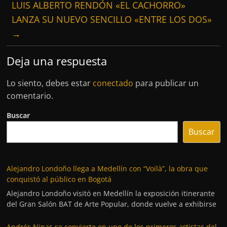
LUIS ALBERTO RENDÓN «EL CACHORRO»
LANZA SU NUEVO SENCILLO «ENTRE LOS DOS»
→
Deja una respuesta
Lo siento, debes estar
conectado
para publicar un
comentario.
Buscar
Buscar
Alejandro Londoño llega a Medellín con “Voilà”, la obra que
conquistó al público en Bogotá
Alejandro Londoño visitó en Medellín la exposición itinerante
del Gran Salón BAT de Arte Popular, donde vuelve a exhibirse
Andrés Nipas se convierte en uno de los primeros artistas del