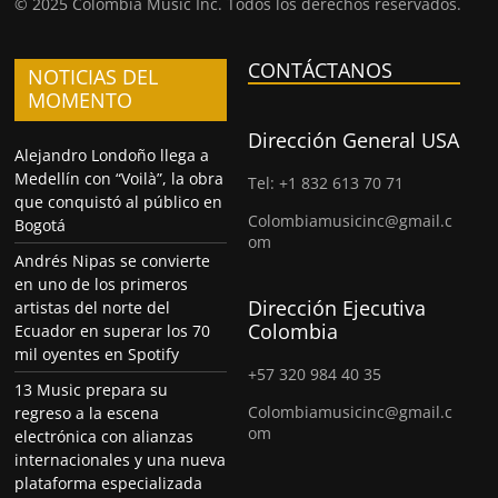
© 2025 Colombia Music Inc. Todos los derechos reservados.
CONTÁCTANOS
NOTICIAS DEL
MOMENTO
Dirección General USA
Alejandro Londoño llega a
Medellín con “Voilà”, la obra
Tel: +1 832 613 70 71
que conquistó al público en
Colombiamusicinc@gmail.c
Bogotá
om
Andrés Nipas se convierte
en uno de los primeros
Dirección Ejecutiva
artistas del norte del
Colombia
Ecuador en superar los 70
mil oyentes en Spotify
+57 320 984 40 35
13 Music prepara su
Colombiamusicinc@gmail.c
regreso a la escena
om
electrónica con alianzas
internacionales y una nueva
plataforma especializada