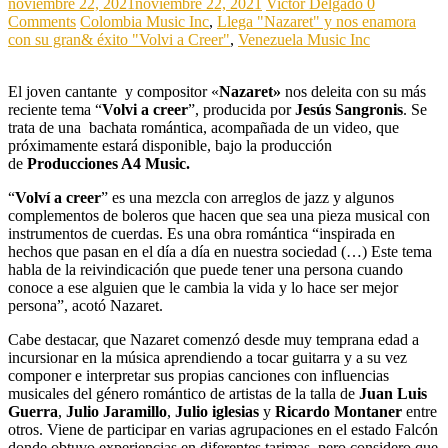
noviembre 22, 2021
noviembre 22, 2021
Victor Delgado
0
Comments
Colombia Music Inc
,
Llega "Nazaret" y nos enamora
con su gran& éxito "Volvi a Creer"
,
Venezuela Music Inc
El joven cantante y compositor «
Nazaret»
nos deleita con su más
reciente tema “
Volvi a creer
”, producida por
Jesús Sangronis
. Se
trata de una bachata romántica, acompañada de un video, que
próximamente estará disponible, bajo la producción
de
Producciones A4 Music.
“
Volví a creer
” es una mezcla con arreglos de jazz y algunos
complementos de boleros que hacen que sea una pieza musical con
instrumentos de cuerdas. Es una obra romántica “inspirada en
hechos que pasan en el día a día en nuestra sociedad (…) Este tema
habla de la reivindicación que puede tener una persona cuando
conoce a ese alguien que le cambia la vida y lo hace ser mejor
persona”, acotó Nazaret.
Cabe destacar, que Nazaret comenzó desde muy temprana edad a
incursionar en la música aprendiendo a tocar guitarra y a su vez
componer e interpretar sus propias canciones con influencias
musicales del género romántico de artistas de la talla de
Juan Luis
Guerra
,
Julio Jaramillo
,
Julio iglesias
y
Ricardo Montaner
entre
otros. Viene de participar en varias agrupaciones en el estado Falcón
donde obtuvo experiencias en diferentes tarimas, pero considero que