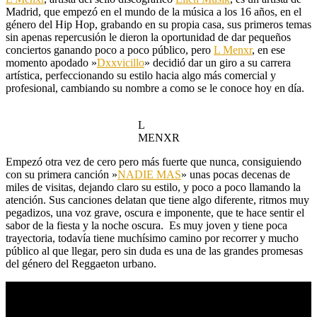
Madrid, que empezó en el mundo de la música a los 16 años, en el
género del Hip Hop, grabando en su propia casa, sus primeros temas
sin apenas repercusión le dieron la oportunidad de dar pequeños
conciertos ganando poco a poco público, pero
L Menxr
, en ese
momento apodado »
Dxxvicillo
» decidió dar un giro a su carrera
artística, perfeccionando su estilo hacia algo más comercial y
profesional, cambiando su nombre a como se le conoce hoy en día.
L
MENXR
Empezó otra vez de cero pero más fuerte que nunca, consiguiendo
con su primera canción »
NADIE MAS
» unas pocas decenas de
miles de visitas, dejando claro su estilo, y poco a poco llamando la
atención. Sus canciones delatan que tiene algo diferente, ritmos muy
pegadizos, una voz grave, oscura e imponente, que te hace sentir el
sabor de la fiesta y la noche oscura. Es muy joven y tiene poca
trayectoria, todavía tiene muchísimo camino por recorrer y mucho
público al que llegar, pero sin duda es una de las grandes promesas
del género del Reggaeton urbano.