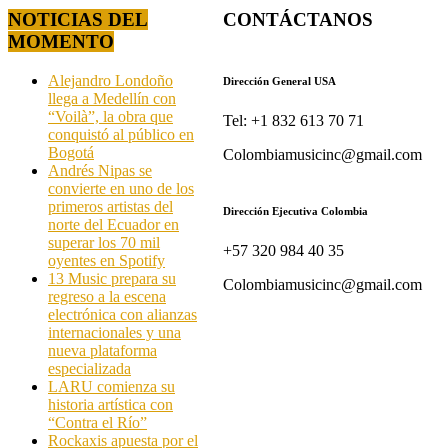
NOTICIAS DEL
CONTÁCTANOS
MOMENTO
Alejandro Londoño
Dirección General USA
llega a Medellín con
“Voilà”, la obra que
Tel: +1 832 613 70 71
conquistó al público en
Bogotá
Colombiamusicinc@gmail.com
Andrés Nipas se
convierte en uno de los
primeros artistas del
Dirección Ejecutiva Colombia
norte del Ecuador en
superar los 70 mil
+57 320 984 40 35
oyentes en Spotify
13 Music prepara su
Colombiamusicinc@gmail.com
regreso a la escena
electrónica con alianzas
internacionales y una
nueva plataforma
especializada
LARU comienza su
historia artística con
“Contra el Río”
Rockaxis apuesta por el