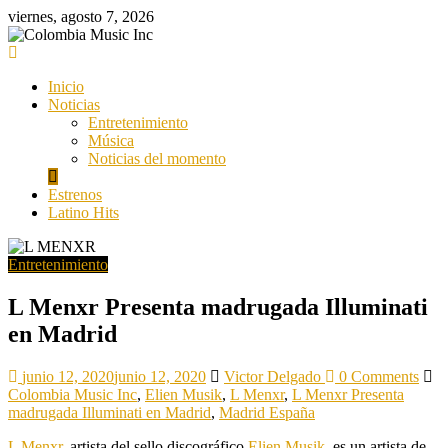
Saltar
viernes, agosto 7, 2026
al
contenido
Colombia
Music
Inicio
Inc
Noticias
Entretenimiento
Colombia
Música
Music
Noticias del momento
Inc
Estrenos
Latino Hits
Entretenimiento
L Menxr Presenta madrugada Illuminati
en Madrid
junio 12, 2020
junio 12, 2020
Victor Delgado
0 Comments
Colombia Music Inc
,
Elien Musik
,
L Menxr
,
L Menxr Presenta
madrugada Illuminati en Madrid
,
Madrid España
L Menxr
, artista del sello discográfico
Elien Musik
, es un artista de