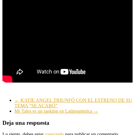
←
KATIE ANGEL TRIUNFÓ CON EL ESTRENO DE SU
TEMA “SE ACABÓ”
Mr Tales es un ranking en Latinoamerica
→
Deja una respuesta
Lo siento, debes estar
conectado
para publicar un comentario.