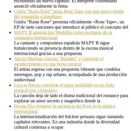
escribiendo un nuevo capítulo. El intérprete colombiano
anunció oficialmente la firma
Giafra “Rasta Rose” lanza Rose Tape con una nueva visión
del reggaetón colombiano
Giafra “Rasta Rose” presenta oficialmente «Rose Tape», un
EP de siete canciones que introduce al público el concepto del
MAPY B apuesta por Medellín como escenario de su
expansión internacional
La cantante y compositora española MAPY B sigue
fortaleciendo su presencia dentro de la escena musical
internacional gracias a una propuesta
Alexis Martinez estrena “Bendito” y convierte el
agradecimiento en una fiesta musical
El artista regresa con una propuesta vibrante que combina
merengue, pop y rap urbano, acompañada de una producción
audiovisual
Luccas Rivera convierte el amor prohibido en un éxito
tropical con «Amantes»
La canción deja de lado el drama tradicional del romance para
explorar un amor secreto y magnético donde la
Dayan Flor fortalece la presencia del Perú en la música
internacional
La internacionalización del folclore peruano sigue sumando
capítulos relevantes. En una industria donde la diversidad
cultural comienza a ocupar