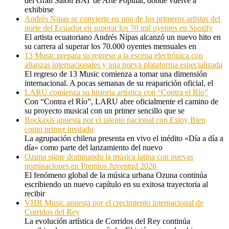
del Gran Salón BAT de Arte Popular, donde vuelve a
exhibirse
Andrés Nipas se convierte en uno de los primeros artistas del
norte del Ecuador en superar los 70 mil oyentes en Spotify
El artista ecuatoriano Andrés Nipas alcanzó un nuevo hito en
su carrera al superar los 70.000 oyentes mensuales en
13 Music prepara su regreso a la escena electrónica con
alianzas internacionales y una nueva plataforma especializada
El regreso de 13 Music comienza a tomar una dimensión
internacional. A pocas semanas de su reaparición oficial, el
LARU comienza su historia artística con “Contra el Río”
Con “Contra el Río”, LARU abre oficialmente el camino de
su proyecto musical con un primer sencillo que se
Rockaxis apuesta por el talento nacional con Estoy Bien
como primer invitado
La agrupación chilena presenta en vivo el inédito «Día a día a
día» como parte del lanzamiento del nuevo
Ozuna sigue dominando la música latina con nuevas
nominaciones en Premios Juventud 2026
El fenómeno global de la música urbana Ozuna continúa
escribiendo un nuevo capítulo en su exitosa trayectoria al
recibir
VHR Music apuesta por el crecimiento internacional de
Corridos del Rey
La evolución artística de Corridos del Rey continúa