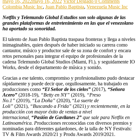
mayo 16, 2022
mayo 16, 2022
Victor Delgado
0 Comments
Colombia Music Inc
,
Juan Pablo Baptista
,
Venezuela Music Inc
Netflix y Telemundo Global Estudios son solo algunas de las
grandes plataformas de entretenimiento en las que el venezolano
ha aportado su sonoridad.
El talento de Juan Pablo Baptista traspasa fronteras y llega a niveles
inimaginables, quien después de haber iniciado su carrera como
cantautor, músico y productor sale de su zona de confort y encara
retos personales para integrar el equipo de profesionales de la
cadena Telemundo Global Studios (Miami, Fl.), y seguidamente IO
Works, desde el departamento de música y sonido.
Gracias a ese talento, compromiso y profesionalismo pudo destacar
rápidamente y puede decir que, orgullosamente, ha trabajado en
producciones como
“El Señor de los cielos”
(2017),
“Señora
Acero”
(2018-19),
“Betty en NY”
(2019),
“Preso
No.1”
(2019),
“La Doña”
(2020), “
La suerte de
Loli”
(2021),
“Buscando a Frida”
(2021)
y recientemente, en la
producción con mayor éxito de ventas a nivel
internacional,
“Pasión de Gavilanes 2”
que sale para Netflix en
Latinoamérica. P
roducciones reconocidas con diversos premios y
nominadas para diferentes galardones, de la talla de NY Festivals:
TV & Film Awards 2020/21 y Produ Awards 2019/2021.