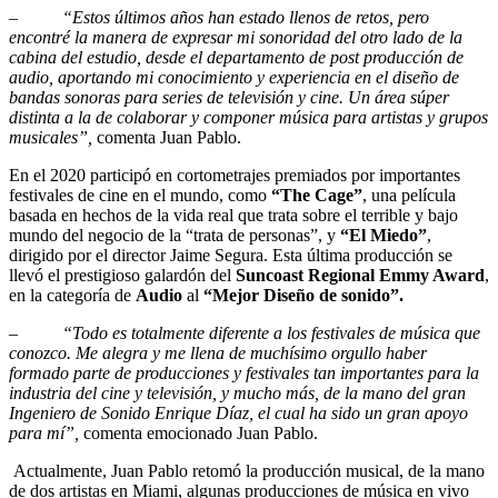
–
“Estos últimos años han estado llenos de retos, pero
encontré la manera de expresar mi sonoridad del otro lado de la
cabina del estudio, desde el departamento de post producción de
audio, aportando mi conocimiento y experiencia en el diseño de
bandas sonoras para series de televisión y cine. Un área súper
distinta a la de colaborar y componer música para artistas y grupos
musicales”,
comenta Juan Pablo.
En el 2020 participó en cortometrajes premiados por importantes
festivales de cine en el mundo, como
“The Cage”
, una película
basada en hechos de la vida real que trata sobre el terrible y bajo
mundo del negocio de la “trata de personas”, y
“El Miedo”
,
dirigido por el director Jaime Segura. Esta última producción se
llevó el prestigioso galardón del
Suncoast Regional Emmy Award
,
en la categoría de
Audio
al
“Mejor Diseño de sonido”.
–
“Todo es totalmente diferente a los festivales de música que
conozco. Me alegra y me llena de muchísimo orgullo haber
formado parte de producciones y festivales tan importantes para la
industria del cine y televisión, y mucho más, de la mano del gran
Ingeniero de Sonido Enrique Díaz, el cual ha sido un gran apoyo
para mí”
,
comenta emocionado Juan Pablo.
Actualmente, Juan Pablo retomó la producción musical, de la mano
de dos artistas en Miami, algunas producciones de música en vivo