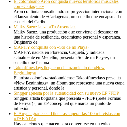
El colombiano Aron conquista nuevos territorios musicales
con «Cartagena»
Aron continúa consolidando su proyección internacional con
el lanzamiento de «Cartagena», un sencillo que encapsula la
esencia del Caribe
Maiky Saenz lanza «Tu Ausencia»
Maiky Saenz, una producción que convierte el desamor en
una historia de resiliencia, crecimiento personal y esperanza.
Originario de
MAPHY conquista con «Sol de mi Playa»
MAPHY, nacida en Florencia, Caquetá, y radicada
actualmente en Medellín, presenta «Sol de mi Playa», un
sencillo que fusiona
Takeofftuesdays llega con el lanzamiento de «New
Beginnings»
El artista colombo-estadounidense Takeofftuesdays presenta
«New Beginnings», un álbum que representa una nueva etapa
artística y personal, donde la
Singger apuesta por la autenticidad con su nuevo EP 7FDP
Singger, artista bogotana que presenta «7FDP (Siete Formas
de Perrear)», un EP conceptual que marca un punto de
inflexión
El Anyel agradece a Dios tras superar las 100 mil vistas con
«TAKATA»
Hay canciones que nacen para convertirse en un éxito