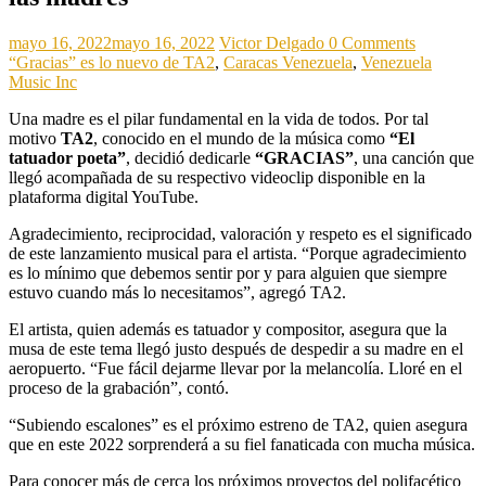
mayo 16, 2022
mayo 16, 2022
Victor Delgado
0 Comments
“Gracias” es lo nuevo de TA2
,
Caracas Venezuela
,
Venezuela
Music Inc
Una madre es el pilar fundamental en la vida de todos. Por tal
motivo
TA2
, conocido en el mundo de la música como
“El
tatuador poeta”
, decidió dedicarle
“GRACIAS”
, una canción que
llegó acompañada de su respectivo videoclip disponible en la
plataforma digital YouTube.
Agradecimiento, reciprocidad, valoración y respeto es el significado
de este lanzamiento musical para el artista. “Porque agradecimiento
es lo mínimo que debemos sentir por y para alguien que siempre
estuvo cuando más lo necesitamos”, agregó TA2.
El artista, quien además es tatuador y compositor, asegura que la
musa de este tema llegó justo después de despedir a su madre en el
aeropuerto. “Fue fácil dejarme llevar por la melancolía. Lloré en el
proceso de la grabación”, contó.
“Subiendo escalones” es el próximo estreno de TA2, quien asegura
que en este 2022 sorprenderá a su fiel fanaticada con mucha música.
Para conocer más de cerca los próximos proyectos del polifacético