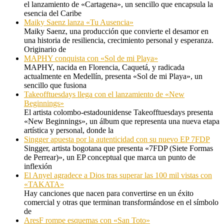
el lanzamiento de «Cartagena», un sencillo que encapsula la
esencia del Caribe
Maiky Saenz lanza «Tu Ausencia»
Maiky Saenz, una producción que convierte el desamor en
una historia de resiliencia, crecimiento personal y esperanza.
Originario de
MAPHY conquista con «Sol de mi Playa»
MAPHY, nacida en Florencia, Caquetá, y radicada
actualmente en Medellín, presenta «Sol de mi Playa», un
sencillo que fusiona
Takeofftuesdays llega con el lanzamiento de «New
Beginnings»
El artista colombo-estadounidense Takeofftuesdays presenta
«New Beginnings», un álbum que representa una nueva etapa
artística y personal, donde la
Singger apuesta por la autenticidad con su nuevo EP 7FDP
Singger, artista bogotana que presenta «7FDP (Siete Formas
de Perrear)», un EP conceptual que marca un punto de
inflexión
El Anyel agradece a Dios tras superar las 100 mil vistas con
«TAKATA»
Hay canciones que nacen para convertirse en un éxito
comercial y otras que terminan transformándose en el símbolo
de
AresF rompe esquemas con «San Toto»