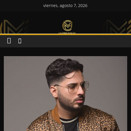
Saltar
viernes, agosto 7, 2026
al
Colombia
contenido
Music
Inc
Colombia
Music
Inc