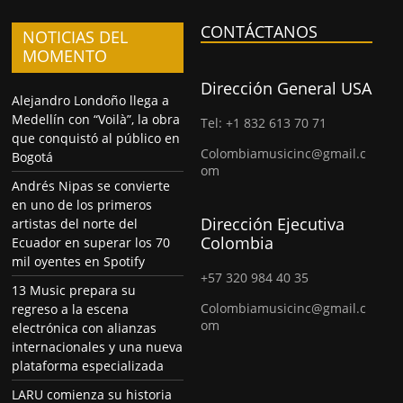
CONTÁCTANOS
NOTICIAS DEL
MOMENTO
Dirección General USA
Alejandro Londoño llega a
Medellín con “Voilà”, la obra
Tel: +1 832 613 70 71
que conquistó al público en
Colombiamusicinc@gmail.c
Bogotá
om
Andrés Nipas se convierte
en uno de los primeros
Dirección Ejecutiva
artistas del norte del
Colombia
Ecuador en superar los 70
mil oyentes en Spotify
+57 320 984 40 35
13 Music prepara su
Colombiamusicinc@gmail.c
regreso a la escena
om
electrónica con alianzas
internacionales y una nueva
plataforma especializada
LARU comienza su historia