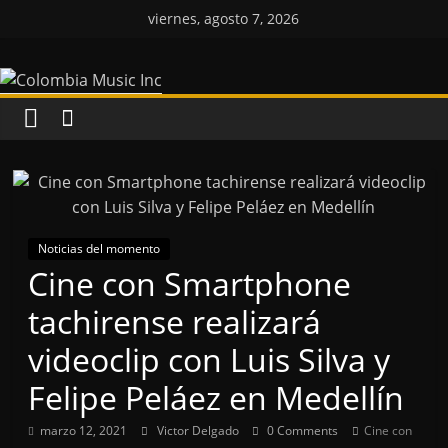
Saltar
viernes, agosto 7, 2026
al
Colombia
contenido
Music
Inc
Colombia
Music
Noticias del momento
Inc
Cine con Smartphone
tachirense realizará
videoclip con Luis Silva y
Felipe Peláez en Medellín
marzo 12, 2021
Victor Delgado
0 Comments
Cine con