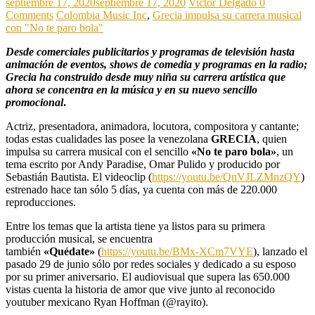
septiembre 17, 2020
septiembre 17, 2020
Victor Delgado
0
Comments
Colombia Music Inc
,
Grecia impulsa su carrera musical
con "No te paro bola"
Desde comerciales publicitarios y programas de televisión hasta
animación de eventos, shows de comedia y programas en la radio;
Grecia ha construido desde muy niña su carrera artística que
ahora se concentra en la música y en su nuevo sencillo
promocional
.
Actriz, presentadora, animadora, locutora, compositora y cantante;
todas estas cualidades las posee la venezolana
GRECIA
, quien
impulsa su carrera musical con el sencillo
«No te paro bola»
, un
tema escrito por Andy Paradise, Omar Pulido y producido por
Sebastián Bautista. El videoclip (
https://youtu.be/QnVJLZMnzQY
)
estrenado hace tan sólo 5 días, ya cuenta con más de 220.000
reproducciones.
Entre los temas que la artista tiene ya listos para su primera
producción musical, se encuentra
también
«Quédate»
(
https://youtu.be/BMx-XCm7VYE
), lanzado el
pasado 29 de junio sólo por redes sociales y dedicado a su esposo
por su primer aniversario. El audiovisual que supera las 650.000
vistas cuenta la historia de amor que vive junto al reconocido
youtuber mexicano Ryan Hoffman (@rayito).