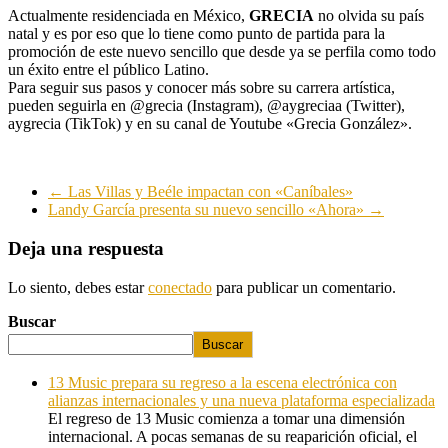
Actualmente residenciada en México,
GRECIA
no olvida su país
natal y es por eso que lo tiene como punto de partida para la
promoción de este nuevo sencillo que desde ya se perfila como todo
un éxito entre el público Latino.
Para seguir sus pasos y conocer más sobre su carrera artística,
pueden seguirla en @grecia (Instagram), @aygreciaa (Twitter),
aygrecia (TikTok) y en su canal de Youtube «Grecia González».
←
Las Villas y Beéle impactan con «Caníbales»
Landy García presenta su nuevo sencillo «Ahora»
→
Deja una respuesta
Lo siento, debes estar
conectado
para publicar un comentario.
Buscar
Buscar
13 Music prepara su regreso a la escena electrónica con
alianzas internacionales y una nueva plataforma especializada
El regreso de 13 Music comienza a tomar una dimensión
internacional. A pocas semanas de su reaparición oficial, el