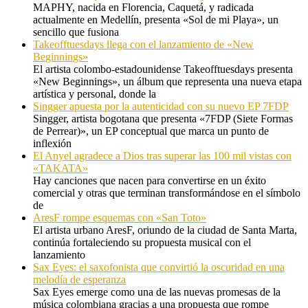
MAPHY, nacida en Florencia, Caquetá, y radicada
actualmente en Medellín, presenta «Sol de mi Playa», un
sencillo que fusiona
Takeofftuesdays llega con el lanzamiento de «New
Beginnings»
El artista colombo-estadounidense Takeofftuesdays presenta
«New Beginnings», un álbum que representa una nueva etapa
artística y personal, donde la
Singger apuesta por la autenticidad con su nuevo EP 7FDP
Singger, artista bogotana que presenta «7FDP (Siete Formas
de Perrear)», un EP conceptual que marca un punto de
inflexión
El Anyel agradece a Dios tras superar las 100 mil vistas con
«TAKATA»
Hay canciones que nacen para convertirse en un éxito
comercial y otras que terminan transformándose en el símbolo
de
AresF rompe esquemas con «San Toto»
El artista urbano AresF, oriundo de la ciudad de Santa Marta,
continúa fortaleciendo su propuesta musical con el
lanzamiento
Sax Eyes: el saxofonista que convirtió la oscuridad en una
melodía de esperanza
Sax Eyes emerge como una de las nuevas promesas de la
música colombiana gracias a una propuesta que rompe