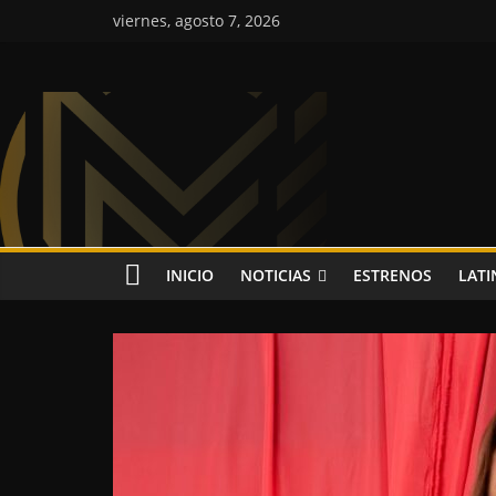
Saltar
viernes, agosto 7, 2026
al
contenido
Colombia
Music
Inc
Colombia
INICIO
NOTICIAS
ESTRENOS
LATI
Music
Inc