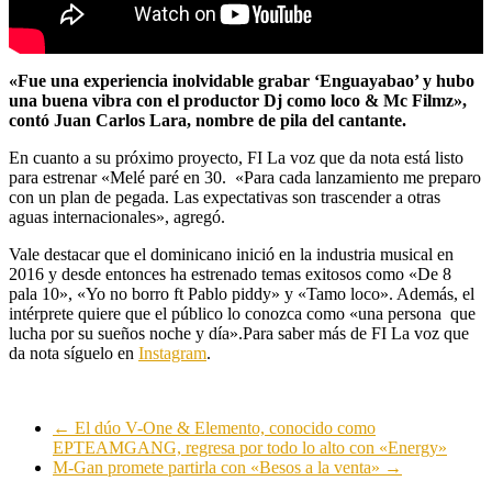
«Fue una experiencia inolvidable grabar ‘Enguayabao’ y hubo
una buena vibra con el productor Dj como loco & Mc Filmz»,
contó Juan Carlos Lara, nombre de pila del cantante.
En cuanto a su próximo proyecto, FI La voz que da nota está listo
para estrenar «Melé paré en 30. «Para cada lanzamiento me preparo
con un plan de pegada. Las expectativas son trascender a otras
aguas internacionales», agregó.
Vale destacar que el dominicano inició en la industria musical en
2016 y desde entonces ha estrenado temas exitosos como «De 8
pala 10», «Yo no borro ft Pablo piddy» y «Tamo loco». Además, el
intérprete quiere que el público lo conozca como «una persona que
lucha por su sueños noche y día».Para saber más de FI La voz que
da nota síguelo en
Instagram
.
←
El dúo V-One & Elemento, conocido como
EPTEAMGANG, regresa por todo lo alto con «Energy»
M-Gan promete partirla con «Besos a la venta»
→