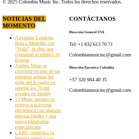
© 2025 Colombia Music Inc. Todos los derechos reservados.
NOTICIAS DEL
CONTÁCTANOS
MOMENTO
Dirección General USA
Alejandro Londoño
llega a Medellín con
Tel: +1 832 613 70 71
“Voilà”, la obra que
conquistó al público en
Colombiamusicinc@gmail.com
Bogotá
Andrés Nipas se
Dirección Ejecutiva Colombia
convierte en uno de los
primeros artistas del
+57 320 984 40 35
norte del Ecuador en
superar los 70 mil
Colombiamusicinc@gmail.com
oyentes en Spotify
13 Music prepara su
regreso a la escena
electrónica con alianzas
internacionales y una
nueva plataforma
especializada
LARU comienza su
historia artística con