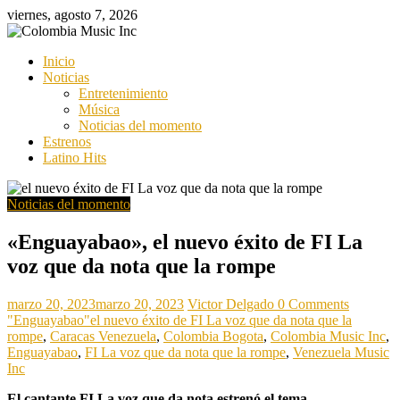
Saltar
viernes, agosto 7, 2026
al
contenido
Colombia
Inicio
Music
Noticias
Inc
Entretenimiento
Música
Colombia
Noticias del momento
Music
Estrenos
Inc
Latino Hits
Noticias del momento
«Enguayabao», el nuevo éxito de FI La
voz que da nota que la rompe
marzo 20, 2023
marzo 20, 2023
Victor Delgado
0 Comments
"Enguayabao"el nuevo éxito de FI La voz que da nota que la
rompe
,
Caracas Venezuela
,
Colombia Bogota
,
Colombia Music Inc
,
Enguayabao
,
FI La voz que da nota que la rompe
,
Venezuela Music
Inc
El cantante FI La voz que da nota estrenó el tema