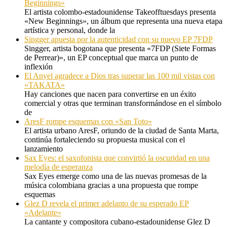
Beginnings»
El artista colombo-estadounidense Takeofftuesdays presenta
«New Beginnings», un álbum que representa una nueva etapa
artística y personal, donde la
Singger apuesta por la autenticidad con su nuevo EP 7FDP
Singger, artista bogotana que presenta «7FDP (Siete Formas
de Perrear)», un EP conceptual que marca un punto de
inflexión
El Anyel agradece a Dios tras superar las 100 mil vistas con
«TAKATA»
Hay canciones que nacen para convertirse en un éxito
comercial y otras que terminan transformándose en el símbolo
de
AresF rompe esquemas con «San Toto»
El artista urbano AresF, oriundo de la ciudad de Santa Marta,
continúa fortaleciendo su propuesta musical con el
lanzamiento
Sax Eyes: el saxofonista que convirtió la oscuridad en una
melodía de esperanza
Sax Eyes emerge como una de las nuevas promesas de la
música colombiana gracias a una propuesta que rompe
esquemas
Glez D revela el primer adelanto de su esperado EP
«Adelante»
La cantante y compositora cubano-estadounidense Glez D