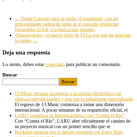
←
Dome Caicedo saca al ruedo «Casualidad» con un
impresionante videoclip junto al reconocido productor
Panameño At Fat «La marca más grande»
«Enguayabao», el nuevo éxito de FI La voz que da nota que
la rompe
→
Deja una respuesta
Lo siento, debes estar
conectado
para publicar un comentario.
Buscar
Buscar
13 Music prepara su regreso a la escena electrónica con
alianzas internacionales y una nueva plataforma especializada
El regreso de 13 Music comienza a tomar una dimensión
internacional. A pocas semanas de su reaparición oficial, el
LARU comienza su historia artística con “Contra el Río”
Con “Contra el Río”, LARU abre oficialmente el camino de
su proyecto musical con un primer sencillo que se
Rockaxis apuesta por el talento nacional con Estoy Bien