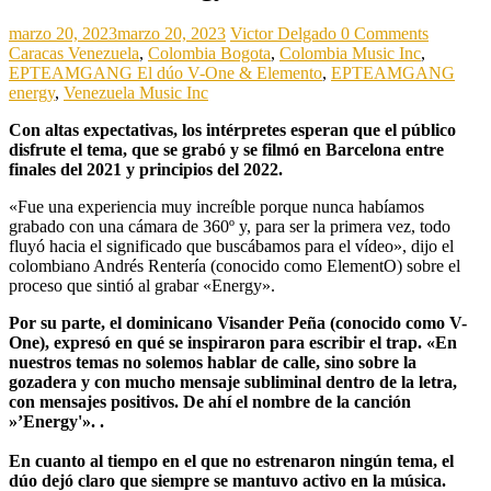
marzo 20, 2023
marzo 20, 2023
Victor Delgado
0 Comments
Caracas Venezuela
,
Colombia Bogota
,
Colombia Music Inc
,
EPTEAMGANG El dúo V-One & Elemento
,
EPTEAMGANG
energy
,
Venezuela Music Inc
Con altas expectativas, los intérpretes esperan que el público
disfrute el tema, que se grabó y se filmó en Barcelona entre
finales del 2021 y principios del 2022.
«Fue una experiencia muy increíble porque nunca habíamos
grabado con una cámara de 360º y, para ser la primera vez, todo
fluyó hacia el significado que buscábamos para el vídeo», dijo el
colombiano Andrés Rentería (conocido como ElementO) sobre el
proceso que sintió al grabar «Energy».
Por su parte, el dominicano Visander Peña (conocido como V-
One), expresó en qué se inspiraron para escribir el trap. «En
nuestros temas no solemos hablar de calle, sino sobre la
gozadera y con mucho mensaje subliminal dentro de la letra,
con mensajes positivos. De ahí el nombre de la canción
»’Energy'». .
En cuanto al tiempo en el que no estrenaron ningún tema, el
dúo dejó claro que siempre se mantuvo activo en la música.