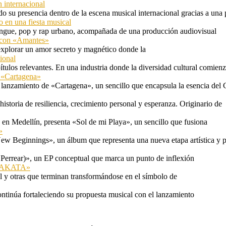
 internacional
 su presencia dentro de la escena musical internacional gracias a una 
o en una fiesta musical
rengue, pop y rap urbano, acompañada de una producción audiovisual
l con «Amantes»
explorar un amor secreto y magnético donde la
ional
tulos relevantes. En una industria donde la diversidad cultural comien
n «Cartagena»
 lanzamiento de «Cartagena», un sencillo que encapsula la esencia del 
storia de resiliencia, crecimiento personal y esperanza. Originario de
n Medellín, presenta «Sol de mi Playa», un sencillo que fusiona
»
ew Beginnings», un álbum que representa una nueva etapa artística y p
 Perrear)», un EP conceptual que marca un punto de inflexión
 «TAKATA»
l y otras que terminan transformándose en el símbolo de
ontinúa fortaleciendo su propuesta musical con el lanzamiento