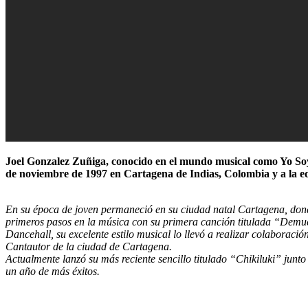
Joel Gonzalez Zuñiga, conocido en el mundo musical como Yo Soy 
de noviembre de 1997 en Cartagena de Indias, Colombia y a la ed
En su época de joven permaneció en su ciudad natal Cartagena, donde
primeros pasos en la música con su primera canción titulada “Demues
Dancehall, su excelente estilo musical lo llevó a realizar colabora
Cantautor de la ciudad de Cartagena.
Actualmente lanzó su más reciente sencillo titulado “Chikiluki” junt
un año de más éxitos.