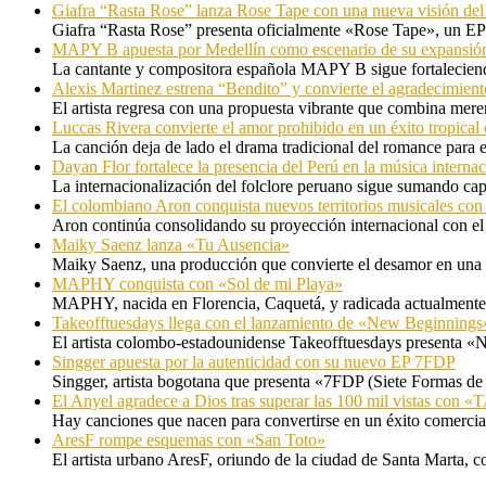
Giafra “Rasta Rose” lanza Rose Tape con una nueva visión de
Giafra “Rasta Rose” presenta oficialmente «Rose Tape», un EP d
MAPY B apuesta por Medellín como escenario de su expansión
La cantante y compositora española MAPY B sigue fortaleciendo
Alexis Martinez estrena “Bendito” y convierte el agradecimient
El artista regresa con una propuesta vibrante que combina me
Luccas Rivera convierte el amor prohibido en un éxito tropica
La canción deja de lado el drama tradicional del romance para 
Dayan Flor fortalece la presencia del Perú en la música internac
La internacionalización del folclore peruano sigue sumando capí
El colombiano Aron conquista nuevos territorios musicales co
Aron continúa consolidando su proyección internacional con el
Maiky Saenz lanza «Tu Ausencia»
Maiky Saenz, una producción que convierte el desamor en una hi
MAPHY conquista con «Sol de mi Playa»
MAPHY, nacida en Florencia, Caquetá, y radicada actualmente e
Takeofftuesdays llega con el lanzamiento de «New Beginnings
El artista colombo-estadounidense Takeofftuesdays presenta «N
Singger apuesta por la autenticidad con su nuevo EP 7FDP
Singger, artista bogotana que presenta «7FDP (Siete Formas de
El Anyel agradece a Dios tras superar las 100 mil vistas con
Hay canciones que nacen para convertirse en un éxito comercia
AresF rompe esquemas con «San Toto»
El artista urbano AresF, oriundo de la ciudad de Santa Marta, c