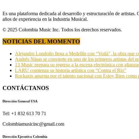
Es una plataforma dedicada al desarrollo y estructuración de artista
años de experiencia en la Industria Musical.
© 2025 Colombia Music Inc. Todos los derechos reservados.
NOTICIAS DEL MOMENTO
Alejandro Londoño llega a Medellín con “Voilà”, la obra que c
Andrés Nipas se convierte en uno de los primeros artistas del n
13 Music prepara su regreso a la escena electrónica con alianza
LARU comienza su historia artística con “Contra el Río”
Rockaxis apuesta por el talento nacional con Estoy Bien como 
CONTÁCTANOS
Dirección General USA
Tel: +1 832 613 70 71
Colombiamusicinc@gmail.com
Dirección Ejecutiva Colombia