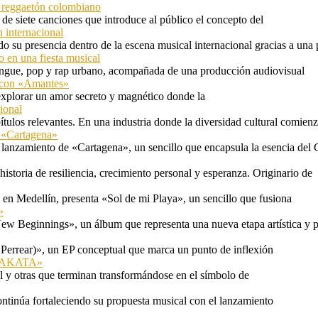
l reggaetón colombiano
e siete canciones que introduce al público el concepto del
 internacional
 su presencia dentro de la escena musical internacional gracias a una 
o en una fiesta musical
rengue, pop y rap urbano, acompañada de una producción audiovisual
l con «Amantes»
explorar un amor secreto y magnético donde la
ional
tulos relevantes. En una industria donde la diversidad cultural comien
n «Cartagena»
 lanzamiento de «Cartagena», un sencillo que encapsula la esencia del 
storia de resiliencia, crecimiento personal y esperanza. Originario de
n Medellín, presenta «Sol de mi Playa», un sencillo que fusiona
»
ew Beginnings», un álbum que representa una nueva etapa artística y p
 Perrear)», un EP conceptual que marca un punto de inflexión
 «TAKATA»
l y otras que terminan transformándose en el símbolo de
ontinúa fortaleciendo su propuesta musical con el lanzamiento