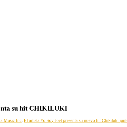
senta su hit CHIKILUKI
a Music Inc
,
El artista Yo Soy Joel presenta su nuevo hit Chikiluki jun