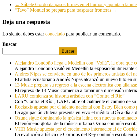
←
Súbele Gordo da pasos firmes en el humor y apunta a la inte
“Tavo” Montiel se prepara para traspasar fronteras
→
Deja una respuesta
Lo siento, debes estar
conectado
para publicar un comentario.
Buscar
Buscar
Alejandro Londoño llega a Medellín con “Voilà”, la obra que c
Alejandro Londoño visitó en Medellín la exposición itinerante
Andrés Nipas se convierte en uno de los primeros artistas del n
El artista ecuatoriano Andrés Nipas alcanzó un nuevo hito en s
13 Music prepara su regreso a la escena electrónica con alianza
El regreso de 13 Music comienza a tomar una dimensión internac
LARU comienza su historia artística con “Contra el Río”
Con “Contra el Río”, LARU abre oficialmente el camino de su 
Rockaxis apuesta por el talento nacional con Estoy Bien como 
La agrupación chilena presenta en vivo el inédito «Día a día a
Ozuna sigue dominando la música latina con nuevas nominaci
El fenómeno global de la música urbana Ozuna continúa escribie
VHR Music apuesta por el crecimiento internacional de Corrid
La evolución artística de Corridos del Rey continúa escribiendo