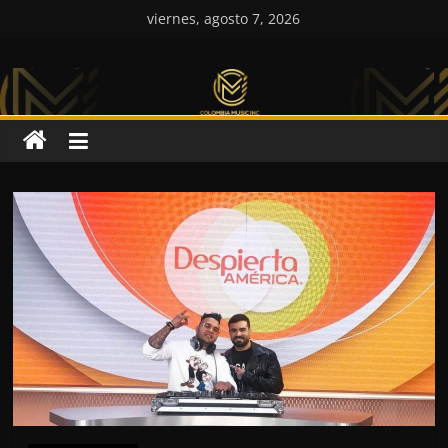
Saltar
viernes, agosto 7, 2026
al
Colombia
contenido
Music
Inc
Colombia
Music
Inc