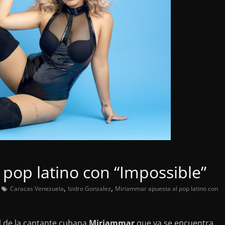
pop latino con “Impossible”
,
,
Caracas Venezuela
Isidro Gonzalez
Miriammar apuesta al pop latino con
l de la cantante cubana
Miriammar
que ya se encuentra