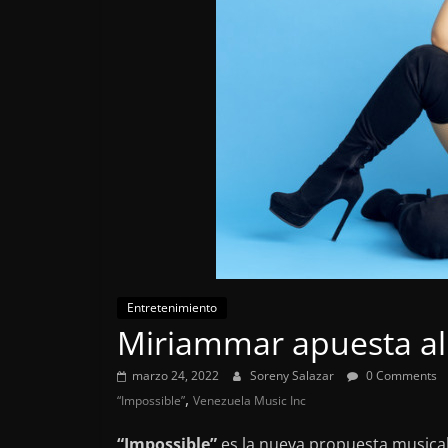
Entretenimiento
Miriammar apuesta al 
marzo 24, 2022
Soreny Salazar
0 Comments
,
“Impossible”
Venezuela Music Inc
“Impossible”
es la nueva propuesta musica