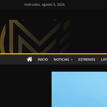
Saltar
miércoles, agosto 5, 2026
al
contenido
Colombia
Music
Inc
Colombia
INICIO
NOTICIAS
ESTRENOS
LAT
Music
Inc