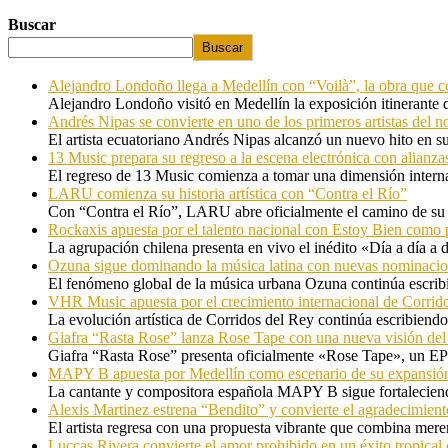
Buscar
Buscar
Alejandro Londoño llega a Medellín con “Voilà”, la obra que c
Alejandro Londoño visitó en Medellín la exposición itinerante
Andrés Nipas se convierte en uno de los primeros artistas del n
El artista ecuatoriano Andrés Nipas alcanzó un nuevo hito en s
13 Music prepara su regreso a la escena electrónica con alianza
El regreso de 13 Music comienza a tomar una dimensión internac
LARU comienza su historia artística con “Contra el Río”
Con “Contra el Río”, LARU abre oficialmente el camino de su 
Rockaxis apuesta por el talento nacional con Estoy Bien como 
La agrupación chilena presenta en vivo el inédito «Día a día a
Ozuna sigue dominando la música latina con nuevas nominaci
El fenómeno global de la música urbana Ozuna continúa escribie
VHR Music apuesta por el crecimiento internacional de Corrid
La evolución artística de Corridos del Rey continúa escribiendo
Giafra “Rasta Rose” lanza Rose Tape con una nueva visión de
Giafra “Rasta Rose” presenta oficialmente «Rose Tape», un EP d
MAPY B apuesta por Medellín como escenario de su expansión
La cantante y compositora española MAPY B sigue fortaleciendo
Alexis Martinez estrena “Bendito” y convierte el agradecimient
El artista regresa con una propuesta vibrante que combina me
Luccas Rivera convierte el amor prohibido en un éxito tropica