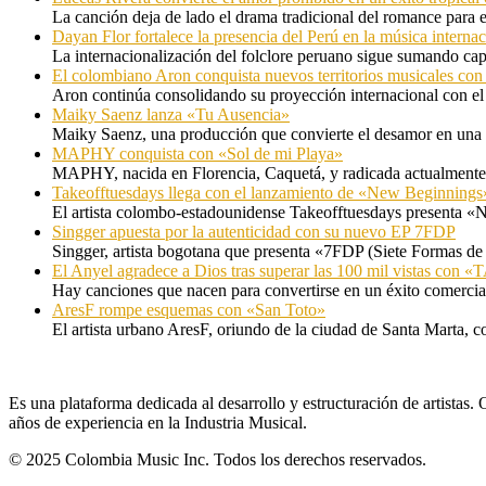
La canción deja de lado el drama tradicional del romance para 
Dayan Flor fortalece la presencia del Perú en la música internac
La internacionalización del folclore peruano sigue sumando capí
El colombiano Aron conquista nuevos territorios musicales co
Aron continúa consolidando su proyección internacional con el
Maiky Saenz lanza «Tu Ausencia»
Maiky Saenz, una producción que convierte el desamor en una hi
MAPHY conquista con «Sol de mi Playa»
MAPHY, nacida en Florencia, Caquetá, y radicada actualmente e
Takeofftuesdays llega con el lanzamiento de «New Beginnings
El artista colombo-estadounidense Takeofftuesdays presenta «N
Singger apuesta por la autenticidad con su nuevo EP 7FDP
Singger, artista bogotana que presenta «7FDP (Siete Formas de
El Anyel agradece a Dios tras superar las 100 mil vistas con
Hay canciones que nacen para convertirse en un éxito comercia
AresF rompe esquemas con «San Toto»
El artista urbano AresF, oriundo de la ciudad de Santa Marta, c
Es una plataforma dedicada al desarrollo y estructuración de artista
años de experiencia en la Industria Musical.
© 2025 Colombia Music Inc. Todos los derechos reservados.