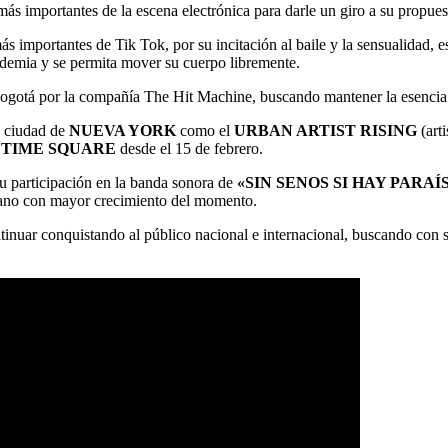
más importantes de la escena electrónica para darle un giro a su propues
s importantes de Tik Tok, por su incitación al baile y la sensualidad, e
andemia y se permita mover su cuerpo libremente.
Bogotá por la compañía The Hit Machine, buscando mantener la esencia de
a ciudad de
NUEVA YORK
como el
URBAN ARTIST RISING
(art
l
TIME SQUARE
desde el 15 de febrero.
su participación en la banda sonora de
«SIN SENOS SI HAY PARAÍ
rbano con mayor crecimiento del momento.
inuar conquistando al público nacional e internacional, buscando con s