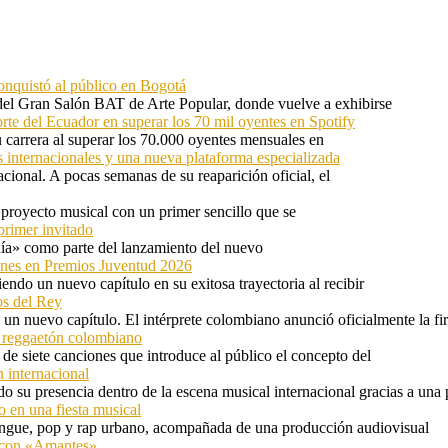
onquistó al público en Bogotá
 del Gran Salón BAT de Arte Popular, donde vuelve a exhibirse
orte del Ecuador en superar los 70 mil oyentes en Spotify
u carrera al superar los 70.000 oyentes mensuales en
s internacionales y una nueva plataforma especializada
ional. A pocas semanas de su reaparición oficial, el
proyecto musical con un primer sencillo que se
primer invitado
 día» como parte del lanzamiento del nuevo
ones en Premios Juventud 2026
ndo un nuevo capítulo en su exitosa trayectoria al recibir
os del Rey
 un nuevo capítulo. El intérprete colombiano anunció oficialmente la f
l reggaetón colombiano
e siete canciones que introduce al público el concepto del
 internacional
 su presencia dentro de la escena musical internacional gracias a una 
o en una fiesta musical
rengue, pop y rap urbano, acompañada de una producción audiovisual
l con «Amantes»