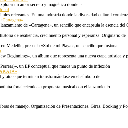
explorar un amor secreto y magnético donde la
ional
tulos relevantes. En una industria donde la diversidad cultural comien
n «Cartagena»
 lanzamiento de «Cartagena», un sencillo que encapsula la esencia del 
storia de resiliencia, crecimiento personal y esperanza. Originario de
n Medellín, presenta «Sol de mi Playa», un sencillo que fusiona
»
ew Beginnings», un álbum que representa una nueva etapa artística y p
 Perrear)», un EP conceptual que marca un punto de inflexión
 «TAKATA»
l y otras que terminan transformándose en el símbolo de
ontinúa fortaleciendo su propuesta musical con el lanzamiento
s. Obras de manejo, Organización de Presentaciones, Giras, Booking y P