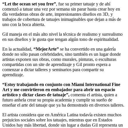
“Let the ocean set you free”
, fue su primer tatuaje y de ahí
comenzó a tatuar una vez por semana sin parar hasta crear hoy en
día verdaderas obras de arte, impresionantes diseños en 3D, y
trabajos de cobertura de tatuajes inimaginables que dejan a más de
uno con la boca abierta.
Gil maneja en el más alto nivel la técnica de realismo y surrealismo
en sus diseños y le gusta que tengan algún tono de espiritualidad.
En la actualidad,
“MejorArte”
se ha convertido en una galería
donde no sólo pasan celebridades, sino también es un lugar donde
artistas exponen sus obras, como murales, pinturas, o esculturas
compartidas con un site de aprendizaje y Gil pronto espera a
comenzar a dictar talleres y seminarios para compartir su
aprendizaje.
“Estoy trabajando en conjunto con Miami International Fine
Art y me convirtieron en embajador para abrir un espacio
artístico y dictar clases de tatuaje”,
comenta el artista, quien a
futuro anhela crear su propia academia y cumplir su sueño de
enseñar el arte del tatuaje que ya ha demostrado en diversos talleres.
El artista considera que en América Latina todavía existen muchos
prejuicios sociales sobre los tatuajes, mientras que en Estados
Unidos hay más libertad, donde sin lugar a dudas Gil representa un