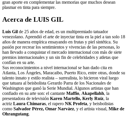
gran aporte en complementar las memorias que muchos desean
plasmar en tinta para siempre.
Acerca de LUIS GIL
Luis Gil
de 25 años de edad, es un multipremiado tatuador
venezolano. Aprendió el arte de inyectar tinta en la piel a tan solo 18
años de manera empírica ensayando en frutas y piel sintética. Su
pasión por recrear los sentimientos y vivencias de las personas, lo
han llevado a conquistar el mercado internacional con más de siete
premios internacionales y un sin fin de celebridades y atletas que
confían en su arte.
Sus reconocimientos a nivel internacional se han dado cita en
Atlanta, Los Ángeles, Maracaibo, Puerto Rico, entre otras, donde su
talento innato y estilo realista – surrealista, lo hicieron viral luego
que tatuara al beisbolista Gerardo Parra de los Nacionales de
Washington que ganó la Serie Mundial. Algunos artistas que han
confiado en su arte son: el cantante
Maffio
,
Akapellahh
, la
presentadora de televisión
Karen Martello, Kerly Ruíz
, la
actriz
Laura Chimaras
, el rapero
NK Profeta
, y beisbolistas
como
Salvador Pérez, Omar Narváez
, y el artista visual,
Mike de
Ohrangutang
.