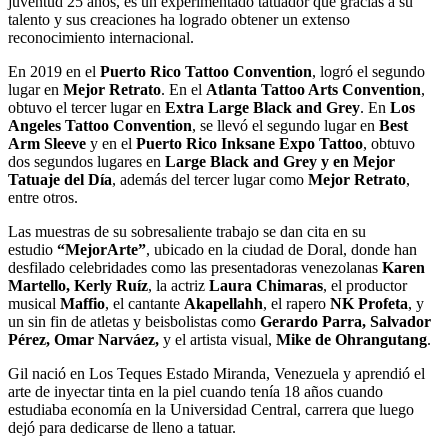
juventud 25 años, es un experimentado tatuador que gracias a su
talento y sus creaciones ha logrado obtener un extenso
reconocimiento internacional.
En 2019 en el
Puerto Rico Tattoo Convention
, logró el segundo
lugar en
Mejor Retrato
. En el
Atlanta Tattoo Arts Convention
,
obtuvo el tercer lugar en
Extra Large Black and Grey
. En
Los
Angeles Tattoo Convention
, se llevó el segundo lugar en
Best
Arm Sleeve
y en el
Puerto Rico Inksane Expo Tattoo
, obtuvo
dos segundos lugares en
Large Black and Grey y en Mejor
Tatuaje del Día
, además del tercer lugar como
Mejor Retrato
,
entre otros.
Las muestras de su sobresaliente trabajo se dan cita en su
estudio
“MejorArte”
, ubicado en la ciudad de Doral, donde han
desfilado celebridades como las presentadoras venezolanas
Karen
Martello, Kerly Ruíz
, la actriz
Laura Chimaras
, el productor
musical
Maffio
, el cantante
Akapellahh
, el rapero
NK Profeta
, y
un sin fin de atletas y beisbolistas como
Gerardo Parra, Salvador
Pérez, Omar Narváez,
y el artista visual,
Mike de Ohrangutang
.
Gil nació en Los Teques Estado Miranda, Venezuela y aprendió el
arte de inyectar tinta en la piel cuando tenía 18 años cuando
estudiaba economía en la Universidad Central, carrera que luego
dejó para dedicarse de lleno a tatuar.