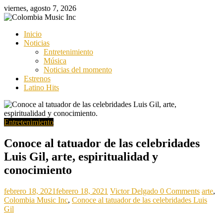
Saltar
viernes, agosto 7, 2026
al
contenido
Colombia
Inicio
Music
Noticias
Inc
Entretenimiento
Música
Colombia
Noticias del momento
Music
Estrenos
Inc
Latino Hits
Entretenimiento
Conoce al tatuador de las celebridades
Luis Gil, arte, espiritualidad y
conocimiento
febrero 18, 2021
febrero 18, 2021
Victor Delgado
0 Comments
arte
,
Colombia Music Inc
,
Conoce al tatuador de las celebridades Luis
Gil