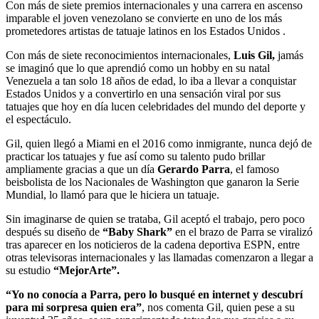
Con más de siete premios internacionales y una carrera en ascenso
imparable el joven venezolano se convierte en uno de los más
prometedores artistas de tatuaje latinos en los Estados Unidos .
Con más de siete reconocimientos internacionales,
Luis Gil,
jamás
se imaginó que lo que aprendió como un hobby en su natal
Venezuela a tan solo 18 años de edad, lo iba a llevar a conquistar
Estados Unidos y a convertirlo en una sensación viral por sus
tatuajes que hoy en día lucen celebridades del mundo del deporte y
el espectáculo.
Gil, quien llegó a Miami en el 2016 como inmigrante, nunca dejó de
practicar los tatuajes y fue así como su talento pudo brillar
ampliamente gracias a que un día
Gerardo Parra
, el famoso
beisbolista de los Nacionales de Washington que ganaron la Serie
Mundial, lo llamó para que le hiciera un tatuaje.
Sin imaginarse de quien se trataba, Gil aceptó el trabajo, pero poco
después su diseño de
“Baby Shark”
en el brazo de Parra se viralizó
tras aparecer en los noticieros de la cadena deportiva ESPN, entre
otras televisoras internacionales y las llamadas comenzaron a llegar a
su estudio
“MejorArte”.
“Yo no conocía a Parra, pero lo busqué en internet y descubrí
para mi sorpresa quien era”
, nos comenta Gil, quien pese a su