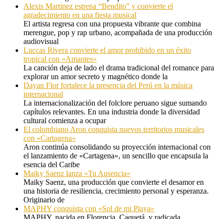
Alexis Martinez estrena “Bendito” y convierte el
agradecimiento en una fiesta musical
El artista regresa con una propuesta vibrante que combina
merengue, pop y rap urbano, acompañada de una producción
audiovisual
Luccas Rivera convierte el amor prohibido en un éxito
tropical con «Amantes»
La canción deja de lado el drama tradicional del romance para
explorar un amor secreto y magnético donde la
Dayan Flor fortalece la presencia del Perú en la música
internacional
La internacionalización del folclore peruano sigue sumando
capítulos relevantes. En una industria donde la diversidad
cultural comienza a ocupar
El colombiano Aron conquista nuevos territorios musicales
con «Cartagena»
Aron continúa consolidando su proyección internacional con
el lanzamiento de «Cartagena», un sencillo que encapsula la
esencia del Caribe
Maiky Saenz lanza «Tu Ausencia»
Maiky Saenz, una producción que convierte el desamor en
una historia de resiliencia, crecimiento personal y esperanza.
Originario de
MAPHY conquista con «Sol de mi Playa»
MAPHY, nacida en Florencia, Caquetá, y radicada