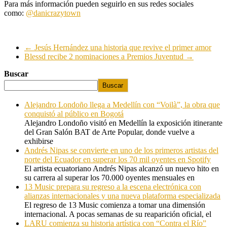
Para más información pueden seguirlo en sus redes sociales
como:
@danicrazytown
←
Jesús Hernández una historia que revive el primer amor
Blessd recibe 2 nominaciones a Premios Juventud
→
Buscar
Buscar
Alejandro Londoño llega a Medellín con “Voilà”, la obra que
conquistó al público en Bogotá
Alejandro Londoño visitó en Medellín la exposición itinerante
del Gran Salón BAT de Arte Popular, donde vuelve a
exhibirse
Andrés Nipas se convierte en uno de los primeros artistas del
norte del Ecuador en superar los 70 mil oyentes en Spotify
El artista ecuatoriano Andrés Nipas alcanzó un nuevo hito en
su carrera al superar los 70.000 oyentes mensuales en
13 Music prepara su regreso a la escena electrónica con
alianzas internacionales y una nueva plataforma especializada
El regreso de 13 Music comienza a tomar una dimensión
internacional. A pocas semanas de su reaparición oficial, el
LARU comienza su historia artística con “Contra el Río”