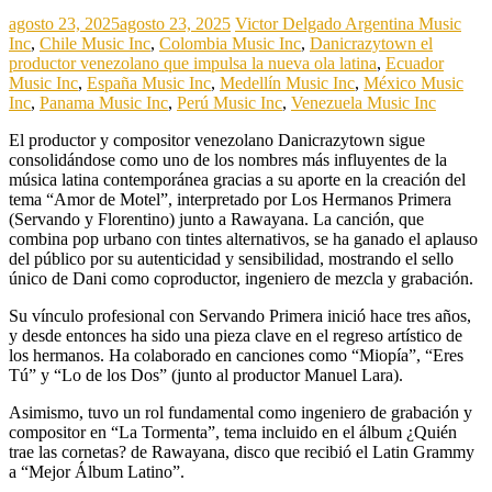
agosto 23, 2025
agosto 23, 2025
Victor Delgado
Argentina Music
Inc
,
Chile Music Inc
,
Colombia Music Inc
,
Danicrazytown el
productor venezolano que impulsa la nueva ola latina
,
Ecuador
Music Inc
,
España Music Inc
,
Medellín Music Inc
,
México Music
Inc
,
Panama Music Inc
,
Perú Music Inc
,
Venezuela Music Inc
El productor y compositor venezolano Danicrazytown sigue
consolidándose como uno de los nombres más influyentes de la
música latina contemporánea gracias a su aporte en la creación del
tema “Amor de Motel”, interpretado por Los Hermanos Primera
(Servando y Florentino) junto a Rawayana. La canción, que
combina pop urbano con tintes alternativos, se ha ganado el aplauso
del público por su autenticidad y sensibilidad, mostrando el sello
único de Dani como coproductor, ingeniero de mezcla y grabación.
Su vínculo profesional con Servando Primera inició hace tres años,
y desde entonces ha sido una pieza clave en el regreso artístico de
los hermanos. Ha colaborado en canciones como “Miopía”, “Eres
Tú” y “Lo de los Dos” (junto al productor Manuel Lara).
Asimismo, tuvo un rol fundamental como ingeniero de grabación y
compositor en “La Tormenta”, tema incluido en el álbum ¿Quién
trae las cornetas? de Rawayana, disco que recibió el Latin Grammy
a “Mejor Álbum Latino”.