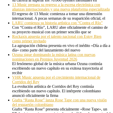
su carrera al superar los 70.000 oyentes mensuales en
13 Music prepara su regreso a la escena electrónica con
alianzas internacionales y una nueva plataforma especializada
El regreso de 13 Music comienza a tomar una dimensión
internacional. A pocas semanas de su reaparición oficial, el
LARU comienza su historia artística con “Contra el Río”
Con “Contra el Río”, LARU abre oficialmente el camino de
su proyecto musical con un primer sencillo que se
Rockaxis apuesta por el talento nacional con Estoy Bien
como primer invitado
La agrupación chilena presenta en vivo el inédito «Día a día a
día» como parte del lanzamiento del nuevo
Ozuna sigue dominando la música latina con nuevas
nominaciones en Premios Juventud 2026
El fenómeno global de la música urbana Ozuna continúa
escribiendo un nuevo capítulo en su exitosa trayectoria al
recibir
VHR Music apuesta por el crecimiento internacional de
Corridos del Rey
La evolución artística de Corridos del Rey continúa
escribiendo un nuevo capítulo. El intérprete colombiano
anunció oficialmente la firma
Giafra “Rasta Rose” lanza Rose Tape con una nueva visión
del reggaetón colombiano
Giafra “Rasta Rose” presenta oficialmente «Rose Tape», un