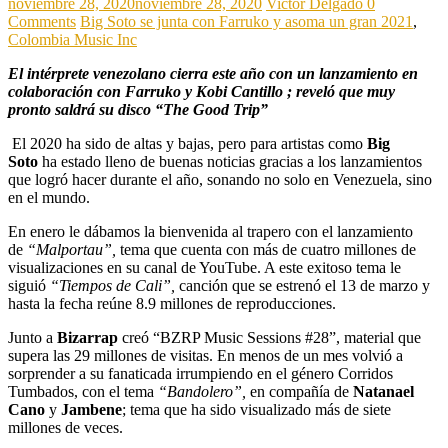
noviembre 28, 2020
noviembre 28, 2020
Victor Delgado
0
Comments
Big Soto se junta con Farruko y asoma un gran 2021
,
Colombia Music Inc
El intérprete venezolano cierra este año con un lanzamiento en
colaboración con Farruko y Kobi Cantillo ; reveló que muy
pronto saldrá su disco “The Good Trip”
El 2020 ha sido de altas y bajas, pero para artistas como
Big
Soto
ha estado lleno de buenas noticias gracias a los lanzamientos
que logró hacer durante el año, sonando no solo en Venezuela, sino
en el mundo.
En enero le dábamos la bienvenida al trapero con el lanzamiento
de
“Malportau”,
tema que cuenta con más de cuatro millones de
visualizaciones en su canal de YouTube. A este exitoso tema le
siguió
“Tiempos de Cali”,
canción que se estrenó el 13 de marzo y
hasta la fecha reúne 8.9 millones de reproducciones.
Junto a
Bizarrap
creó “BZRP Music Sessions #28”, material que
supera las 29 millones de visitas. En menos de un mes volvió a
sorprender a su fanaticada irrumpiendo en el género Corridos
Tumbados, con el tema
“Bandolero”,
en compañía de
Natanael
Cano
y
Jambene
; tema que ha sido visualizado más de siete
millones de veces.