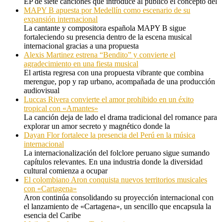
EP de siete canciones que introduce al público el concepto del
MAPY B apuesta por Medellín como escenario de su
expansión internacional
La cantante y compositora española MAPY B sigue
fortaleciendo su presencia dentro de la escena musical
internacional gracias a una propuesta
Alexis Martinez estrena “Bendito” y convierte el
agradecimiento en una fiesta musical
El artista regresa con una propuesta vibrante que combina
merengue, pop y rap urbano, acompañada de una producción
audiovisual
Luccas Rivera convierte el amor prohibido en un éxito
tropical con «Amantes»
La canción deja de lado el drama tradicional del romance para
explorar un amor secreto y magnético donde la
Dayan Flor fortalece la presencia del Perú en la música
internacional
La internacionalización del folclore peruano sigue sumando
capítulos relevantes. En una industria donde la diversidad
cultural comienza a ocupar
El colombiano Aron conquista nuevos territorios musicales
con «Cartagena»
Aron continúa consolidando su proyección internacional con
el lanzamiento de «Cartagena», un sencillo que encapsula la
esencia del Caribe