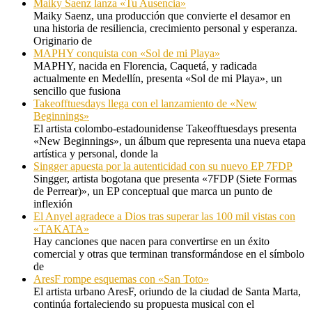
Maiky Saenz lanza «Tu Ausencia»
Maiky Saenz, una producción que convierte el desamor en
una historia de resiliencia, crecimiento personal y esperanza.
Originario de
MAPHY conquista con «Sol de mi Playa»
MAPHY, nacida en Florencia, Caquetá, y radicada
actualmente en Medellín, presenta «Sol de mi Playa», un
sencillo que fusiona
Takeofftuesdays llega con el lanzamiento de «New
Beginnings»
El artista colombo-estadounidense Takeofftuesdays presenta
«New Beginnings», un álbum que representa una nueva etapa
artística y personal, donde la
Singger apuesta por la autenticidad con su nuevo EP 7FDP
Singger, artista bogotana que presenta «7FDP (Siete Formas
de Perrear)», un EP conceptual que marca un punto de
inflexión
El Anyel agradece a Dios tras superar las 100 mil vistas con
«TAKATA»
Hay canciones que nacen para convertirse en un éxito
comercial y otras que terminan transformándose en el símbolo
de
AresF rompe esquemas con «San Toto»
El artista urbano AresF, oriundo de la ciudad de Santa Marta,
continúa fortaleciendo su propuesta musical con el