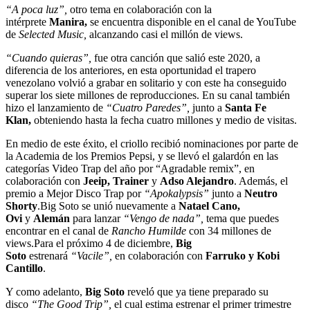
“A poca luz”,
otro tema en colaboración con la
intérprete
Manira,
se encuentra disponible en el canal de YouTube
de
Selected Music,
alcanzando casi el millón de views.
“Cuando quieras”,
fue otra canción que salió este 2020, a
diferencia de los anteriores, en esta oportunidad el trapero
venezolano volvió a grabar en solitario y con este ha conseguido
superar los siete millones de reproducciones. En su canal también
hizo el lanzamiento de
“Cuatro Paredes”,
junto a
Santa Fe
Klan,
obteniendo hasta la fecha cuatro millones y medio de visitas.
En medio de este éxito, el criollo recibió nominaciones por parte de
la Academia de los Premios Pepsi, y se llevó el galardón en las
categorías Video Trap del año por “Agradable remix”, en
colaboración con
Jeeip, Trainer
y
Adso Alejandro
. Además, el
premio a Mejor Disco Trap por
“Apo
kalypsis”
junto a
Neutro
Shorty
.Big Soto se unió nuevamente a
Natael Cano,
Ovi
y
Alemán
para lanzar
“Vengo de nada”,
tema que puedes
encontrar en el canal de
Rancho Humilde
con 34 millones de
views.Para el próximo 4 de diciembre,
Big
Soto
estrenará
“Vacile”,
en colaboración con
Farruko y Kobi
Cantillo
.
Y como adelanto,
Big Soto
reveló que ya tiene preparado su
disco
“The Good Trip”,
el cual estima estrenar el primer trimestre