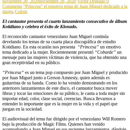
noviembre 28, 2020
noviembre 28, 2020
Victor Delgado
0
Comments
“Princesa” el emotivo tema de Juan Miguel dedicado a la
mujer
,
Colom
El cantautor presenta el cuarto lanzamiento consecutivo de álbum
Kotidiano y celebra el éxito de Klonado.
El reconocido cantautor venezolano Juan Miguel continúa
develando los temas de su cuarta placa discográfica de estudio
Kotidiano. En esta ocasión nos presenta
“Princesa”
un emotivo
tema dedicado a la mujer. Recientemente presentó
“Cobarde”
un
mensaje para las mujeres víctimas de violencia, que ha obtenido una
gran receptividad en su público.
“Princesa”
es un tema pop compuesto por Juan Miguel y producido
por Juan Miguel junto a Gerson Amnesty, quien además es
guitarrista de su banda. Como lo ha venido demostrando en los
anteriores lanzamientos de este disco, el cantautor busca mover
fibras y tocar las emociones de su público, le canta a toda mujer sin
importar edad, color, clase social, creencias. Busca llevarnos a
entender lo importante que es la mujer en la vida y el papel que
juegan en la sociedad.
El audiovisual del tema fue dirigido por el venezolano Will Romero
bajo la producción de Magic Films. Quienes han venido
acompañando a Juan Miguel en sus recientes lanzamientos, dándole