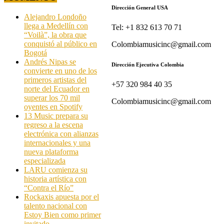
Dirección General USA
Alejandro Londoño
llega a Medellín con
Tel: +1 832 613 70 71
“Voilà”, la obra que
conquistó al público en
Colombiamusicinc@gmail.com
Bogotá
Andrés Nipas se
Dirección Ejecutiva Colombia
convierte en uno de los
primeros artistas del
+57 320 984 40 35
norte del Ecuador en
superar los 70 mil
Colombiamusicinc@gmail.com
oyentes en Spotify
13 Music prepara su
regreso a la escena
electrónica con alianzas
internacionales y una
nueva plataforma
especializada
LARU comienza su
historia artística con
“Contra el Río”
Rockaxis apuesta por el
talento nacional con
Estoy Bien como primer
invitado