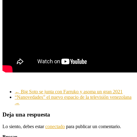
←
Big Soto se junta con Farruko y asoma un gran 2021
“Nanovedades” el nuevo espacio de la televisión venezolana
→
Deja una respuesta
Lo siento, debes estar
conectado
para publicar un comentario.
Buscar