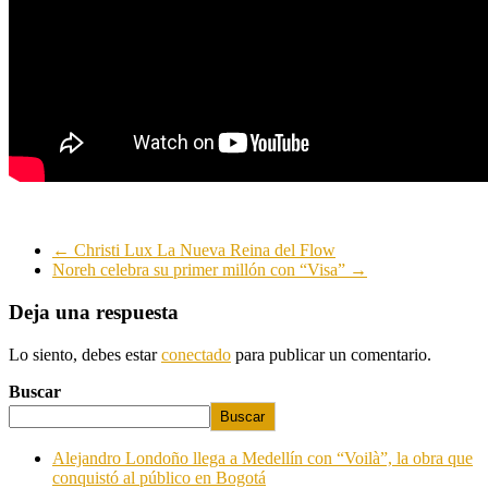
←
Christi Lux La Nueva Reina del Flow
Noreh celebra su primer millón con “Visa”
→
Deja una respuesta
Lo siento, debes estar
conectado
para publicar un comentario.
Buscar
Buscar
Alejandro Londoño llega a Medellín con “Voilà”, la obra que
conquistó al público en Bogotá