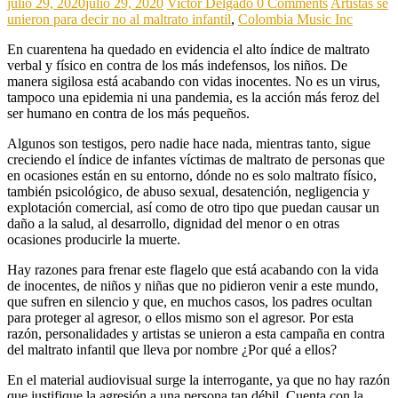
julio 29, 2020
julio 29, 2020
Victor Delgado
0 Comments
Artistas se
unieron para decir no al maltrato infantil
,
Colombia Music Inc
En cuarentena ha quedado en evidencia el alto índice de maltrato
verbal y físico en contra de los más indefensos, los niños. De
manera sigilosa está acabando con vidas inocentes. No es un virus,
tampoco una epidemia ni una pandemia, es la acción más feroz del
ser humano en contra de los más pequeños.
Algunos son testigos, pero nadie hace nada, mientras tanto, sigue
creciendo el índice de infantes víctimas de maltrato de personas que
en ocasiones están en su entorno, dónde no es solo maltrato físico,
también psicológico, de abuso sexual, desatención, negligencia y
explotación comercial, así como de otro tipo que puedan causar un
daño a la salud, al desarrollo, dignidad del menor o en otras
ocasiones producirle la muerte.
Hay razones para frenar este flagelo que está acabando con la vida
de inocentes, de niños y niñas que no pidieron venir a este mundo,
que sufren en silencio y que, en muchos casos, los padres ocultan
para proteger al agresor, o ellos mismo son el agresor. Por esta
razón, personalidades y artistas se unieron a esta campaña en contra
del maltrato infantil que lleva por nombre ¿Por qué a ellos?
En el material audiovisual surge la interrogante, ya que no hay razón
que justifique la agresión a una persona tan débil. Cuenta con la