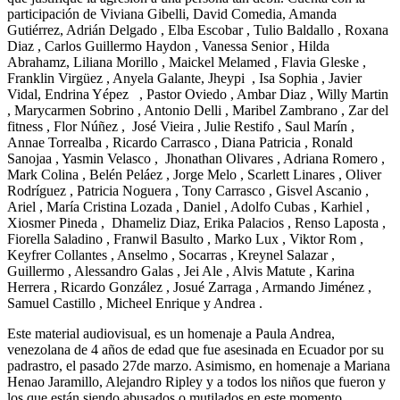
participación de Viviana Gibelli, David Comedia, Amanda
Gutiérrez, Adrián Delgado , Elba Escobar , Tulio Baldallo , Roxana
Diaz , Carlos Guillermo Haydon , Vanessa Senior , Hilda
Abrahamz, Liliana Morillo , Maickel Melamed , Flavia Gleske ,
Franklin Virgüez , Anyela Galante, Jheypi , Isa Sophia , Javier
Vidal, Endrina Yépez , Pastor Oviedo , Ambar Diaz , Willy Martin
, Marycarmen Sobrino , Antonio Delli , Maribel Zambrano , Zar del
fitness , Flor Núñez , José Vieira , Julie Restifo , Saul Marín ,
Annae Torrealba , Ricardo Carrasco , Diana Patricia , Ronald
Sanojaa , Yasmin Velasco , Jhonathan Olivares , Adriana Romero ,
Mark Colina , Belén Peláez , Jorge Melo , Scarlett Linares , Oliver
Rodríguez , Patricia Noguera , Tony Carrasco , Gisvel Ascanio ,
Ariel , María Cristina Lozada , Daniel , Adolfo Cubas , Karhiel ,
Xiosmer Pineda , Dhameliz Diaz, Erika Palacios , Renso Laposta ,
Fiorella Saladino , Franwil Basulto , Marko Lux , Viktor Rom ,
Keyfrer Collantes , Anselmo , Socarras , Kreynel Salazar ,
Guillermo , Alessandro Galas , Jei Ale , Alvis Matute , Karina
Herrera , Ricardo González , Josué Zarraga , Armando Jiménez ,
Samuel Castillo , Micheel Enrique y Andrea .
Este material audiovisual, es un homenaje a Paula Andrea,
venezolana de 4 años de edad que fue asesinada en Ecuador por su
padrastro, el pasado 27de marzo. Asimismo, en homenaje a Mariana
Henao Jaramillo, Alejandro Ripley y a todos los niños que fueron y
los que están siendo abusados o mutilados en este momento.