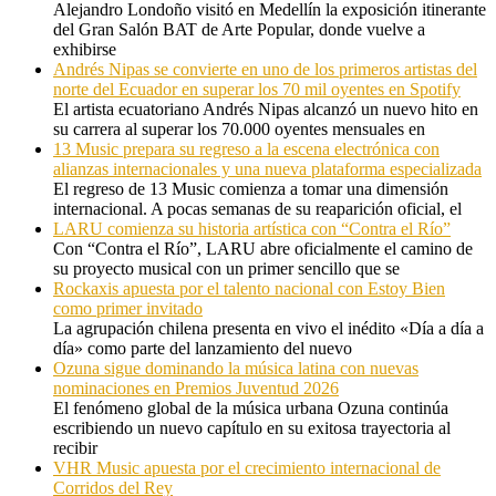
Alejandro Londoño visitó en Medellín la exposición itinerante
del Gran Salón BAT de Arte Popular, donde vuelve a
exhibirse
Andrés Nipas se convierte en uno de los primeros artistas del
norte del Ecuador en superar los 70 mil oyentes en Spotify
El artista ecuatoriano Andrés Nipas alcanzó un nuevo hito en
su carrera al superar los 70.000 oyentes mensuales en
13 Music prepara su regreso a la escena electrónica con
alianzas internacionales y una nueva plataforma especializada
El regreso de 13 Music comienza a tomar una dimensión
internacional. A pocas semanas de su reaparición oficial, el
LARU comienza su historia artística con “Contra el Río”
Con “Contra el Río”, LARU abre oficialmente el camino de
su proyecto musical con un primer sencillo que se
Rockaxis apuesta por el talento nacional con Estoy Bien
como primer invitado
La agrupación chilena presenta en vivo el inédito «Día a día a
día» como parte del lanzamiento del nuevo
Ozuna sigue dominando la música latina con nuevas
nominaciones en Premios Juventud 2026
El fenómeno global de la música urbana Ozuna continúa
escribiendo un nuevo capítulo en su exitosa trayectoria al
recibir
VHR Music apuesta por el crecimiento internacional de
Corridos del Rey