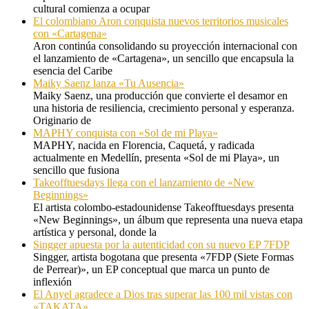
cultural comienza a ocupar
El colombiano Aron conquista nuevos territorios musicales
con «Cartagena»
Aron continúa consolidando su proyección internacional con
el lanzamiento de «Cartagena», un sencillo que encapsula la
esencia del Caribe
Maiky Saenz lanza «Tu Ausencia»
Maiky Saenz, una producción que convierte el desamor en
una historia de resiliencia, crecimiento personal y esperanza.
Originario de
MAPHY conquista con «Sol de mi Playa»
MAPHY, nacida en Florencia, Caquetá, y radicada
actualmente en Medellín, presenta «Sol de mi Playa», un
sencillo que fusiona
Takeofftuesdays llega con el lanzamiento de «New
Beginnings»
El artista colombo-estadounidense Takeofftuesdays presenta
«New Beginnings», un álbum que representa una nueva etapa
artística y personal, donde la
Singger apuesta por la autenticidad con su nuevo EP 7FDP
Singger, artista bogotana que presenta «7FDP (Siete Formas
de Perrear)», un EP conceptual que marca un punto de
inflexión
El Anyel agradece a Dios tras superar las 100 mil vistas con
«TAKATA»