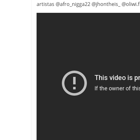
artistas @afro_nigga22 @jhontheis_ @oliwi.