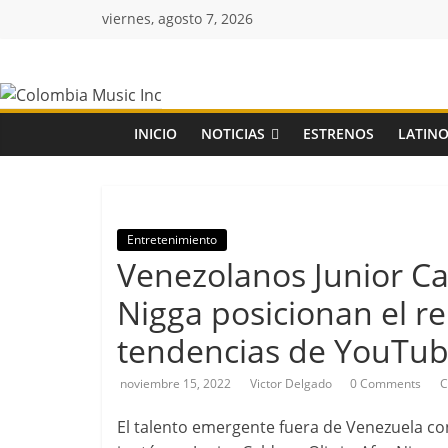
Saltar
viernes, agosto 7, 2026
al
contenido
Colombia
Music
INICIO
NOTICIAS
ESTRENOS
LATINO
Inc
Colombia
Entretenimiento
Music
Venezolanos Junior Cal
Inc
Nigga posicionan el re
tendencias de YouTu
noviembre 15, 2022
Victor Delgado
0 Comments
C
El talento emergente fuera de Venezuela con