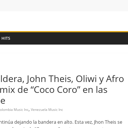
 HITS
dera, John Theis, Oliwi y Afro
mix de “Coco Coro” en las
be
,
olombia Music Inc
Venezuela Music Inc
tinúa dejando la bandera en alto. Esta vez, Jhon Theis se