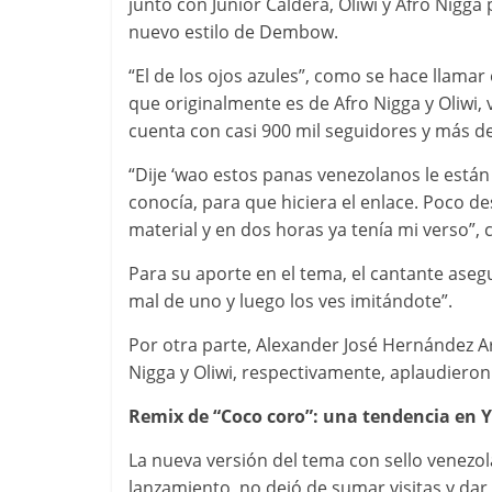
juntó con Junior Caldera, Oliwi y Afro Nigg
nuevo estilo de Dembow.
“El de los ojos azules”, como se hace llamar
que originalmente es de Afro Nigga y Oliwi, 
cuenta con casi 900 mil seguidores y más d
“Dije ‘wao estos panas venezolanos le están 
conocía, para que hiciera el enlace. Poco 
material y en dos horas ya tenía mi verso”, 
Para su aporte en el tema, el cantante asegu
mal de uno y luego los ves imitándote”.
Por otra parte, Alexander José Hernández A
Nigga y Oliwi, respectivamente, aplaudieron 
Remix de “Coco coro”: una tendencia en 
La nueva versión del tema con sello venezo
lanzamiento, no dejó de sumar visitas y dar