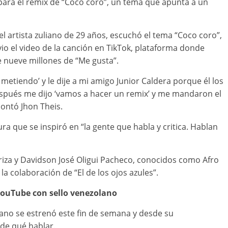
a para el remix de “Coco coro”, un tema que apunta a un
 el artista zuliano de 29 años, escuchó el tema “Coco coro”,
vio el video de la canción en TikTok, plataforma donde
e nueve millones de “Me gusta”.
metiendo’ y le dije a mi amigo Junior Caldera porque él los
después me dijo ‘vamos a hacer un remix’ y me mandaron el
contó Jhon Theis.
ra que se inspiró en “la gente que habla y critica. Hablan
riza y Davidson José Oligui Pacheco, conocidos como Afro
la colaboración de “El de los ojos azules”.
YouTube con sello venezolano
lano se estrenó este fin de semana y desde su
 de qué hablar.