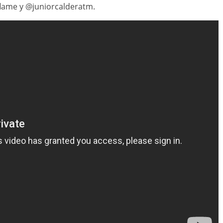
flame y @juniorcalderatm.