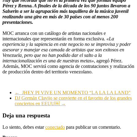
H
ay que recordar que no es la primera vez que forman equipo
Pérez y Renna. A finales de la década de los 90 juntos llevaron a
Salserin a ser la agrupación más taquillera de la música juvenil
realizando una gira en más de 30 países con al menos 200
presentaciones.
MOC arranca con un catálogo de artistas nacionales e
internacionales que representarán en forma exclusiva.
«La
experiencia y la sapiencia en este negocio no se improvisa y poder
asesorar y manejar esa camada de artistas que son exitosos en
Venezuela, pero que no han podido dar el salto a la
internacionalización es una de nuestras metas»
, agregó Pérez.
Además, MOC servirá como agencia de contrataciones y realización
de producción dentro del territorio venezolano.
←
JHEY PI VIVE UN MOMENTO “LA LA LA LAND”
DJ Germán Clavijo se convierte en el favorito de los grandes
conciertos en EEUU￼
→
Deja una respuesta
Lo siento, debes estar
conectado
para publicar un comentario.