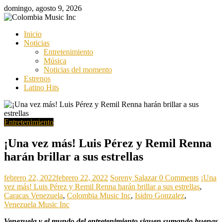
Saltar
domingo, agosto 9, 2026
al
contenido
Colombia
Inicio
Music
Noticias
Inc
Entretenimiento
Música
Colombia
Noticias del momento
Music
Estrenos
Inc
Latino Hits
Entretenimiento
¡Una vez más! Luis Pérez y Remil Renna
harán brillar a sus estrellas
febrero 22, 2022
febrero 22, 2022
Soreny Salazar
0 Comments
¡Una
vez más! Luis Pérez y Remil Renna harán brillar a sus estrellas
,
Caracas Venezuela
,
Colombia Music Inc
,
Isidro Gonzalez
,
Venezuela Music Inc
Venezuela y el mundo
del entretenimiento siguen sumando buenas